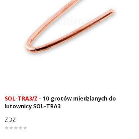
Przejdź
na
SOL-TRA3/Z
- 10 grotów miedzianych do
początek
lutownicy SOL-TRA3
galerii
ZDZ
0
%