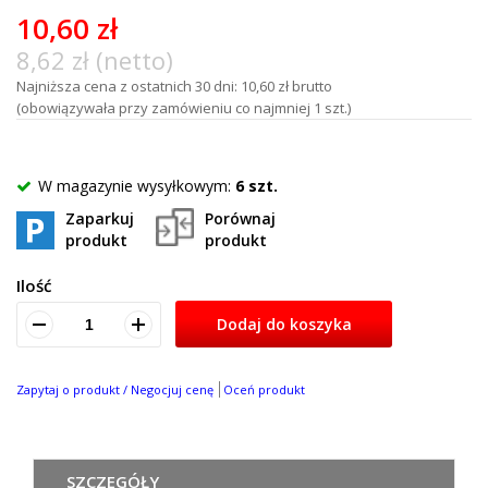
of
10,60 zł
100
8,62 zł (netto)
Najniższa cena z ostatnich 30 dni: 10,60 zł brutto
(obowiązywała przy zamówieniu co najmniej 1 szt.)
W magazynie wysyłkowym:
6 szt.
Zaparkuj
Porównaj
produkt
produkt
Ilość
Dodaj do koszyka
Zapytaj o produkt / Negocjuj cenę
Oceń produkt
SZCZEGÓŁY