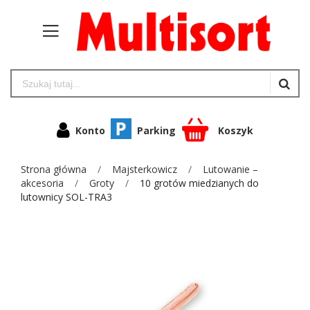
Konto
Parking
Koszyk
Strona główna
Majsterkowicz
Lutowanie –
akcesoria
Groty
10 grotów miedzianych do
lutownicy SOL-TRA3
Przejdź
na
koniec
galerii