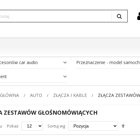
cesoriów car audio
Przeznaczenie - model samoc
ent
 GŁÓWNA
AUTO
ZŁĄCZA I KABLE
ZŁĄCZA ZESTAWÓ
A ZESTAWÓW GŁOŚNOMÓWIĄCYCH
Ustaw
u
Pokaż
Sortuj wg
kierun
maleją