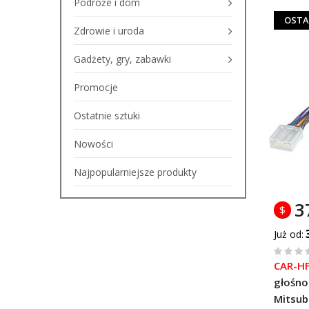
Podróże i dom
OSTA
Zdrowie i uroda
Gadżety, gry, zabawki
Promocje
Ostatnie sztuki
Nowości
Najpopularniejsze produkty
3
$
Już od
%
CAR-H
of
głośno
100
Mitsub