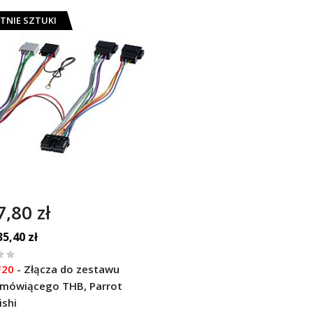
TNIE SZTUKI
7,80 zł
35,40 zł
F20
-
Złącza do zestawu
mówiącego THB, Parrot
ishi