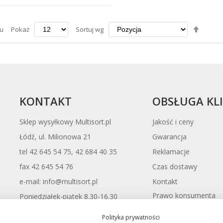
Ustaw
u
Pokaż
Sortuj wg
kierun
maleją
KONTAKT
OBSŁUGA KL
Sklep wysyłkowy Multisort.pl
Jakość i ceny
Łódź, ul. Milionowa 21
Gwarancja
tel 42 645 54 75, 42 684 40 35
Reklamacje
fax 42 645 54 76
Czas dostawy
Kontakt
e-mail: info@multisort.pl
Prawo konsumenta
Poniedziałek-piątek 8.30-16.30
odstąpienia od umow
Polityka prywatności