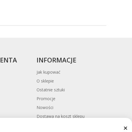
ek
cy
IENTA
INFORMACJE
Jak kupować
O sklepie
Ostatnie sztuki
Promocje
Nowości
Dostawa na koszt sklepu
y
Platforma ODR