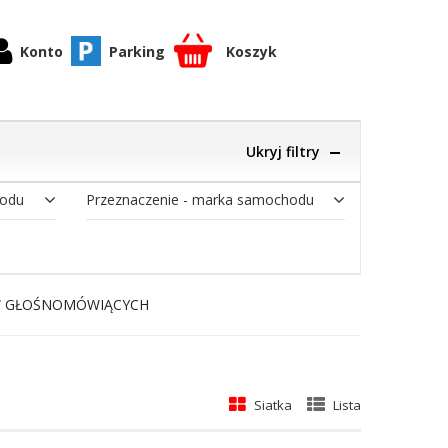
Konto
Parking
Koszyk
Ukryj filtry
hodu
Przeznaczenie - marka samochodu
W GŁOŚNOMÓWIĄCYCH
Siatka
Lista
ek
cy