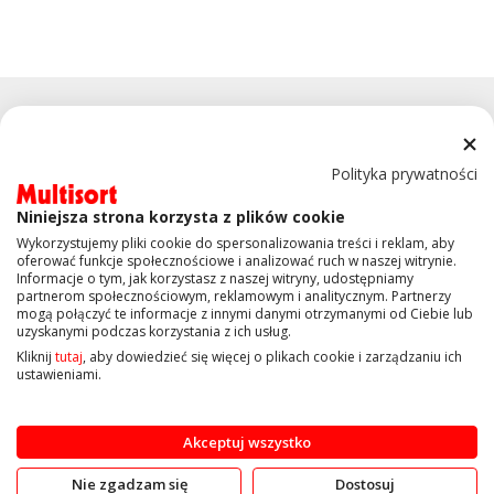
Polityka prywatności
Niniejsza strona korzysta z plików cookie
KONTAKT
Wykorzystujemy pliki cookie do spersonalizowania treści i reklam, aby
oferować funkcje społecznościowe i analizować ruch w naszej witrynie.
Informacje o tym, jak korzystasz z naszej witryny, udostępniamy
OBSŁUGA KLIENTA
partnerom społecznościowym, reklamowym i analitycznym. Partnerzy
mogą połączyć te informacje z innymi danymi otrzymanymi od Ciebie lub
uzyskanymi podczas korzystania z ich usług.
INFORMACJE
Kliknij
tutaj
, aby dowiedzieć się więcej o plikach cookie i zarządzaniu ich
ustawieniami.
Copyright © 2019 Multisort.pl. Wszelkie prawa zastrzeżone
Akceptuj wszystko
Nie zgadzam się
Dostosuj