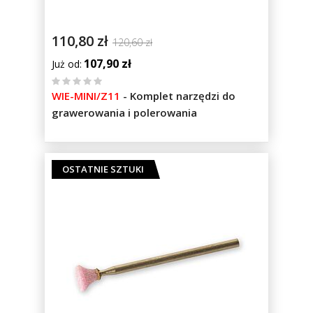
110,80 zł
120,60 zł
107,90 zł
Już od
%
WIE-MINI/Z11
-
Komplet narzędzi do
of
grawerowania i polerowania
100
OSTATNIE SZTUKI