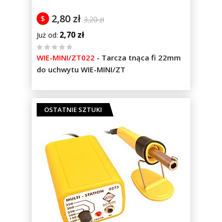
2,80 zł
$
3,20 zł
2,70 zł
Już od
%
WIE-MINI/ZT022
-
Tarcza tnąca fi 22mm
of
do uchwytu WIE-MINI/ZT
100
OSTATNIE SZTUKI