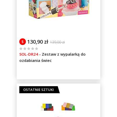
130,90 zł
$
139,00 zł
%
SOL-DR24
-
Zestaw z wypalarką do
of
ozdabiania świec
100
OSTATNIE SZTUKI