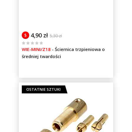
4,90 zł
$
5,30 zł
%
WIE-MINI/Z18
-
Ściernica trzpieniowa o
of
średniej twardości
100
OSTATNIE SZTUKI