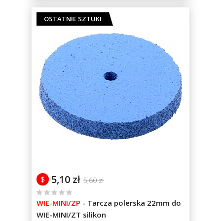
OSTATNIE SZTUKI
5,10 zł
$
5,60 zł
%
WIE-MINI/ZP
-
Tarcza polerska 22mm do
of
WIE-MINI/ZT silikon
100