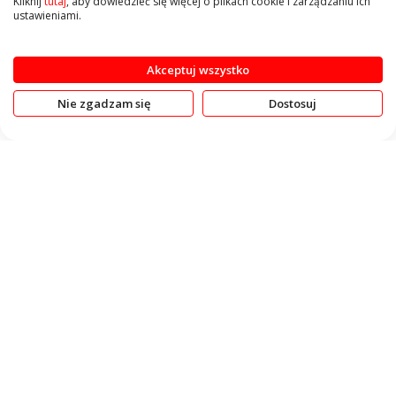
Kliknij
tutaj
, aby dowiedzieć się więcej o plikach cookie i zarządzaniu ich
Strona
Aktualnie czytasz stronę
Strona
Strona
Strona
Strona
Strona
Następne
1
2
3
4
5
ustawieniami.
Ustaw
Sortuj wg
Pokaż
kierun
Akceptuj wszystko
maleją
Nie zgadzam się
Dostosuj
KONTAKT
OBSŁUGA KLIENTA
INFORMACJE