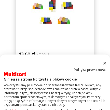
43,60 zł
47,00 zł
%
SOL-DR24/W1
-
Zestaw 7 kolorowych
Polityka prywatności
of
bloków woskowych do ozdabiania świec
100
Niniejsza strona korzysta z plików cookie
Wykorzystujemy pliki cookie do spersonalizowania treści i reklam, aby
oferować funkcje społecznościowe i analizować ruch w naszej witrynie.
Informacje o tym, jak korzystasz z naszej witryny, udostępniamy
partnerom społecznościowym, reklamowym i analitycznym. Partnerzy
mogą połączyć te informacje z innymi danymi otrzymanymi od Ciebie lub
Produkty
1
-
12
z
54
uzyskanymi podczas korzystania z ich usług.