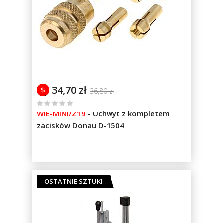
34,70 zł
$
36,80 zł
%
WIE-MINI/Z19
-
Uchwyt z kompletem
of
zacisków Donau D-1504
100
OSTATNIE SZTUKI