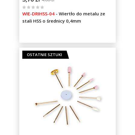
%
WIE-DRIHSS-04
-
Wiertło do metalu ze
of
stali HSS o średnicy 0,4mm
100
OSTATNIE SZTUKI