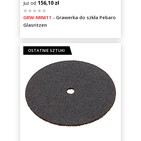
156,10 zł
Już od
%
GRW-MINI11
-
Grawerka do szkła Pebaro
of
Glasritzen
100
OSTATNIE SZTUKI