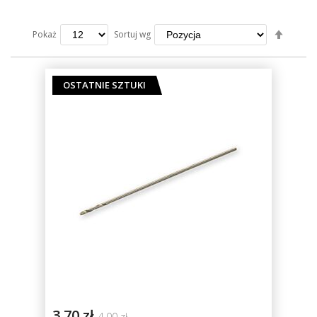
Ustaw
Sortuj wg
Pokaż
kierun
maleją
OSTATNIE SZTUKI
3,70 zł
4,00 zł