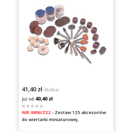
41,40 zł
45,00 zł
40,40 zł
Już od
%
WIE-MINI/Z22
-
Zestaw 125 akcesoriów
of
do wiertarki miniaturowej.
100