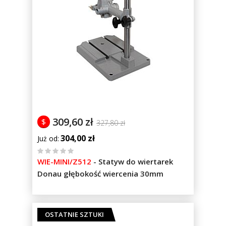
309,60 zł
$
327,80 zł
304,00 zł
Już od
%
WIE-MINI/Z512
-
Statyw do wiertarek
of
Donau głębokość wiercenia 30mm
100
OSTATNIE SZTUKI