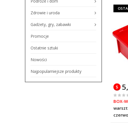
Podróże i dom
OSTA
Zdrowie i uroda
Gadżety, gry, zabawki
Promocje
Ostatnie sztuki
Nowości
Najpopularniejsze produkty
5
$
%
BOX-W
of
warsz
100
czerw