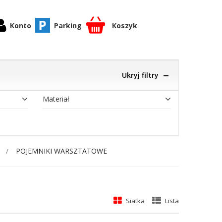
Konto
Parking
Koszyk
Ukryj filtry
Materiał
POJEMNIKI WARSZTATOWE
Siatka
Lista
ek
cy