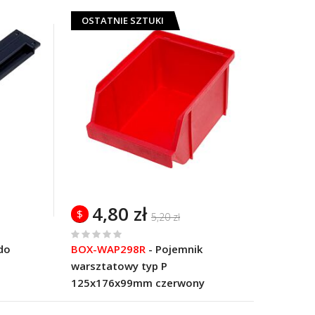
OSTATNIE SZTUKI
4,80 zł
$
5,20 zł
%
do
BOX-WAP298R
-
Pojemnik
of
warsztatowy typ P
100
125x176x99mm czerwony