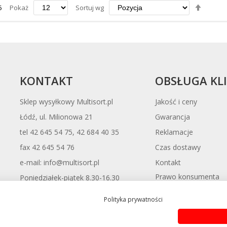
Ustaw
5
Pokaż
Sortuj wg
kierun
maleją
KONTAKT
OBSŁUGA KL
Sklep wysyłkowy Multisort.pl
Jakość i ceny
Łódź, ul. Milionowa 21
Gwarancja
tel 42 645 54 75, 42 684 40 35
Reklamacje
fax 42 645 54 76
Czas dostawy
Kontakt
e-mail: info@multisort.pl
Prawo konsumenta
Poniedziałek-piątek 8.30-16.30
odstąpienia od umow
Polityka prywatności