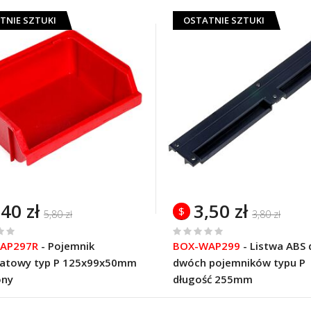
TNIE SZTUKI
OSTATNIE SZTUKI
,40 zł
3,50 zł
$
5,80 zł
3,80 zł
%
AP297R
-
Pojemnik
BOX-WAP299
-
Listwa ABS 
of
tatowy typ P 125x99x50mm
dwóch pojemników typu P
100
ony
długość 255mm