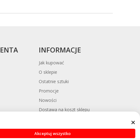
ek
cy
IENTA
INFORMACJE
Jak kupować
O sklepie
Ostatnie sztuki
Promocje
Nowości
Dostawa na koszt sklepu
y
Platforma ODR
Blog
Akceptuj wszystko