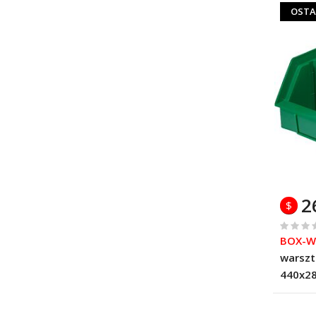
OSTA
2
$
%
BOX-W
of
warszt
100
440x2