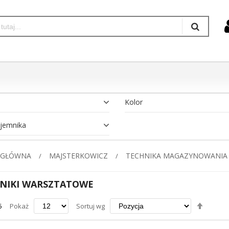
Kolor
jemnika
 GŁÓWNA
MAJSTERKOWICZ
TECHNIKA MAGAZYNOWANIA
NIKI WARSZTATOWE
Ustaw
5
Pokaż
Sortuj wg
kierun
maleją