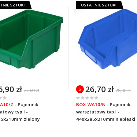
TNIE SZTUKI
OSTATNIE SZTUKI
6,90 zł
26,70 zł
$
27,60 zł
28,00 zł
%
A10/Z
-
Pojemnik
BOX-WA10/N
-
Pojemnik
of
atowy typ I -
warsztatowy typ I -
100
85x210mm zielony
440x285x210mm niebieski