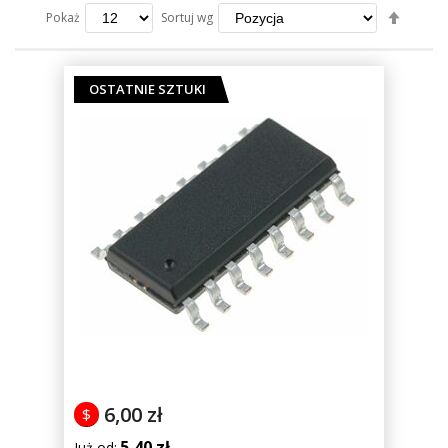
Ustaw
Sortuj wg
Pokaż
kierun
maleją
OSTATNIE SZTUKI
6,00 zł
$
5,40 zł
Już od