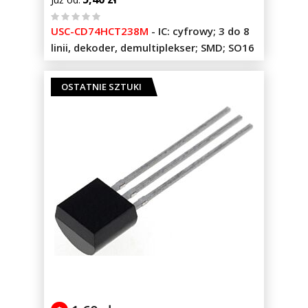
%
USC-CD74HCT238M
-
IC: cyfrowy; 3 do 8
of
linii, dekoder, demultiplekser; SMD; SO16
100
OSTATNIE SZTUKI