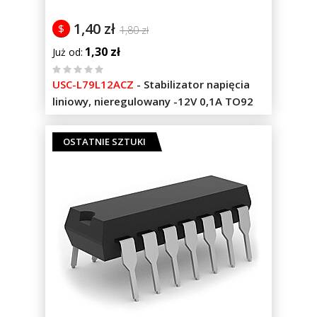
1,40 zł
$
1,80 zł
1,30 zł
Już od
%
USC-L79L12ACZ
-
Stabilizator napięcia
of
liniowy, nieregulowany -12V 0,1A TO92
100
OSTATNIE SZTUKI