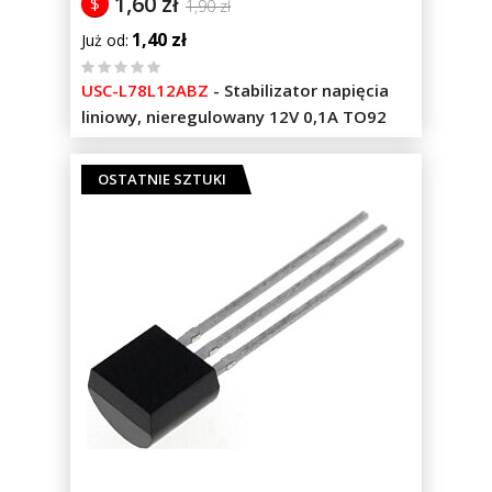
1,60 zł
$
1,90 zł
1,40 zł
Już od
%
USC-L78L12ABZ
-
Stabilizator napięcia
of
liniowy, nieregulowany 12V 0,1A TO92
100
OSTATNIE SZTUKI