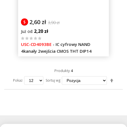
2,60 zł
$
3,90 zł
2,20 zł
Już od
%
USC-CD4093BE
-
IC cyfrowy NAND
of
4kanały 2wejścia CMOS THT DIP14
100
Produkty
4
Ustaw
Sortuj wg
Pokaż
kierun
maleją