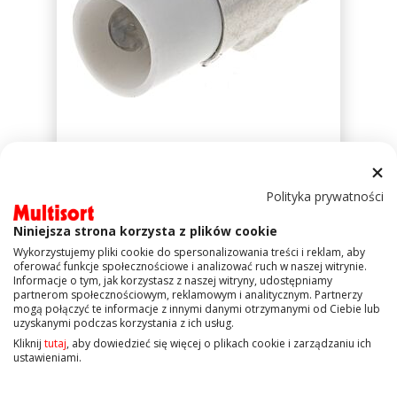
8,00 zł
$
11,80 zł
Polityka prywatności
%
LAP-MIN72W
-
Żarówka bagnetowa LED
of
Niniejsza strona korzysta z plików cookie
BA7S 24VDC biały
100
Wykorzystujemy pliki cookie do spersonalizowania treści i reklam, aby
oferować funkcje społecznościowe i analizować ruch w naszej witrynie.
Informacje o tym, jak korzystasz z naszej witryny, udostępniamy
partnerom społecznościowym, reklamowym i analitycznym. Partnerzy
mogą połączyć te informacje z innymi danymi otrzymanymi od Ciebie lub
uzyskanymi podczas korzystania z ich usług.
Produkty
1
-
12
z
16
Kliknij
tutaj
, aby dowiedzieć się więcej o plikach cookie i zarządzaniu ich
ustawieniami.
Strona
Aktualnie czytasz stronę
Strona
Strona
Następne
1
2