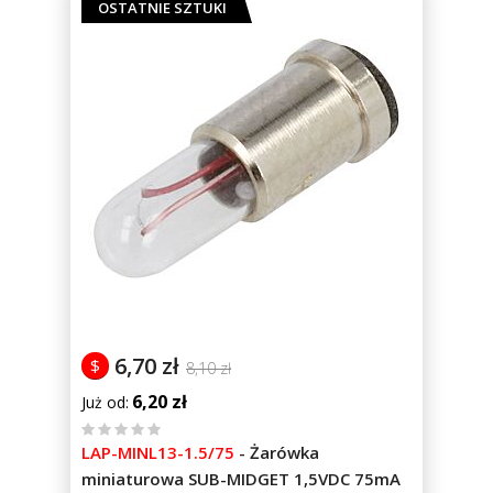
OSTATNIE SZTUKI
6,70 zł
$
8,10 zł
6,20 zł
Już od
%
LAP-MINL13-1.5/75
-
Żarówka
of
miniaturowa SUB-MIDGET 1,5VDC 75mA
100