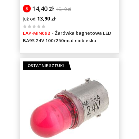
14,40 zł
$
16,10 zł
13,90 zł
Już od
%
LAP-MIN69B
-
Żarówka bagnetowa LED
of
BA9S 24V 100/250mcd niebieska
100
OSTATNIE SZTUKI