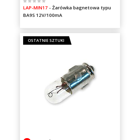
%
LAP-MIN17
-
Żarówka bagnetowa typu
of
BA9S 12V/100mA
100
OSTATNIE SZTUKI