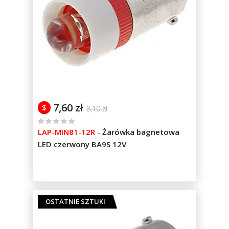
7,60 zł
$
8,10 zł
%
LAP-MIN81-12R
-
Żarówka bagnetowa
of
LED czerwony BA9S 12V
100
OSTATNIE SZTUKI