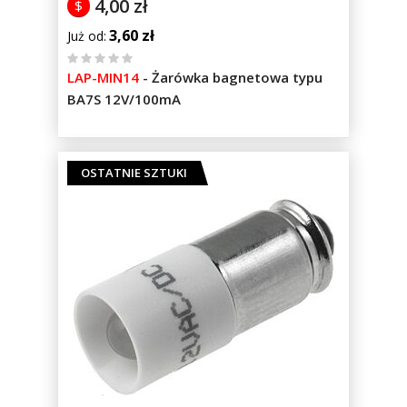
4,00 zł
$
3,60 zł
Już od
%
LAP-MIN14
-
Żarówka bagnetowa typu
of
BA7S 12V/100mA
100
OSTATNIE SZTUKI