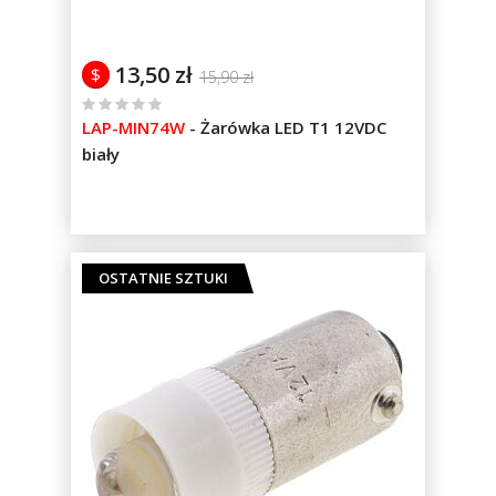
13,50 zł
$
15,90 zł
%
LAP-MIN74W
-
Żarówka LED T1 12VDC
of
biały
100
OSTATNIE SZTUKI