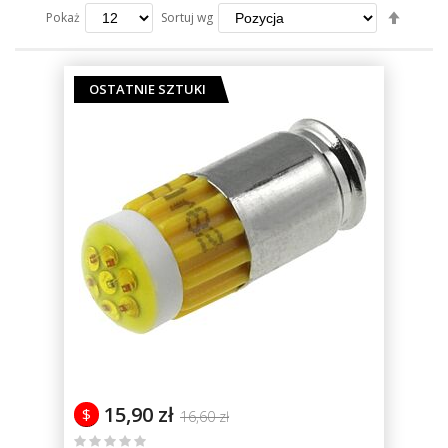
Ustaw
Sortuj wg
Pokaż
kierun
maleją
OSTATNIE SZTUKI
15,90 zł
$
16,60 zł