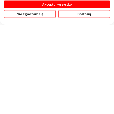
Akceptuj wszystko
Ustaw
Sortuj wg
Pokaż
kierun
Nie zgadzam się
Dostosuj
maleją
KONTAKT
OBSŁUGA KLIENTA
INFORMACJE