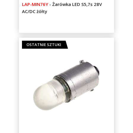
%
LAP-MIN76Y
-
Żarówka LED S5,7s 28V
of
AC/DC żółty
100
OSTATNIE SZTUKI