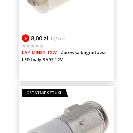
8,00 zł
$
12,00 zł
%
LAP-MIN81-12W
-
Żarówka bagnetowa
of
LED biały BA9S 12V
100
OSTATNIE SZTUKI