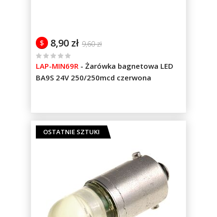
8,90 zł
$
9,60 zł
%
LAP-MIN69R
-
Żarówka bagnetowa LED
of
BA9S 24V 250/250mcd czerwona
100
OSTATNIE SZTUKI