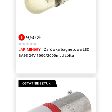
9,50 zł
$
%
LAP-MIN69Y
-
Żarówka bagnetowa LED
of
BA9S 24V 1000/2000mcd żółta
100
OSTATNIE SZTUKI