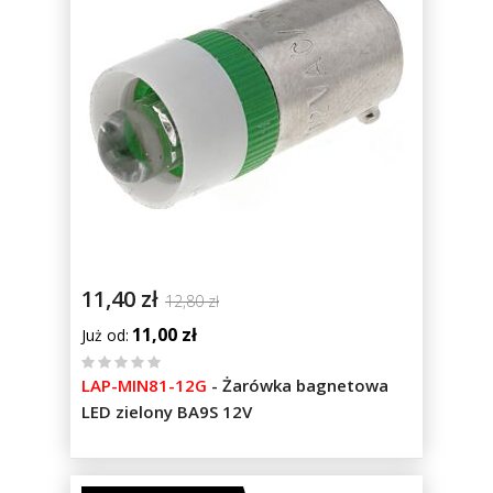
11,40 zł
12,80 zł
11,00 zł
Już od
%
LAP-MIN81-12G
-
Żarówka bagnetowa
of
LED zielony BA9S 12V
100