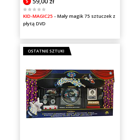
59,00 zł
$
%
KID-MAGIC25
-
Mały magik 75 sztuczek z
of
płytą DVD
100
OSTATNIE SZTUKI