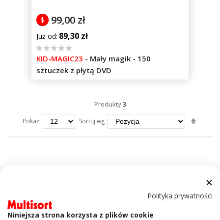
99,00 zł
$
89,30 zł
Już od
%
KID-MAGIC23
-
Mały magik - 150
of
sztuczek z płytą DVD
100
Produkty
3
Ustaw
Sortuj wg
Pokaż
kierun
maleją
Polityka prywatności
Niniejsza strona korzysta z plików cookie