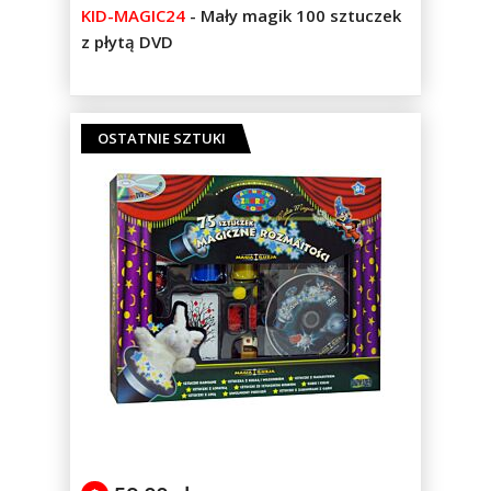
%
KID-MAGIC24
-
Mały magik 100 sztuczek
of
z płytą DVD
100
OSTATNIE SZTUKI