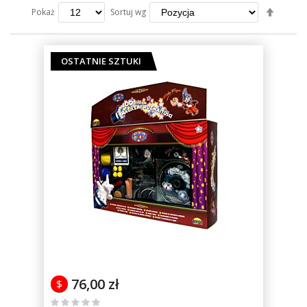
Ustaw
Sortuj wg
Pokaż
kierun
maleją
OSTATNIE SZTUKI
76,00 zł
$