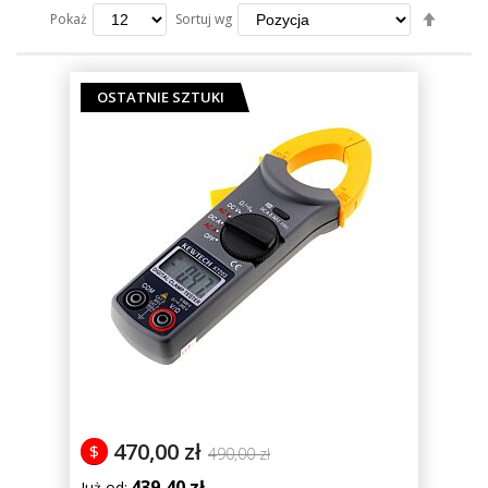
Ustaw
Sortuj wg
Pokaż
kierun
maleją
OSTATNIE SZTUKI
470,00 zł
$
490,00 zł
439,40 zł
Już od