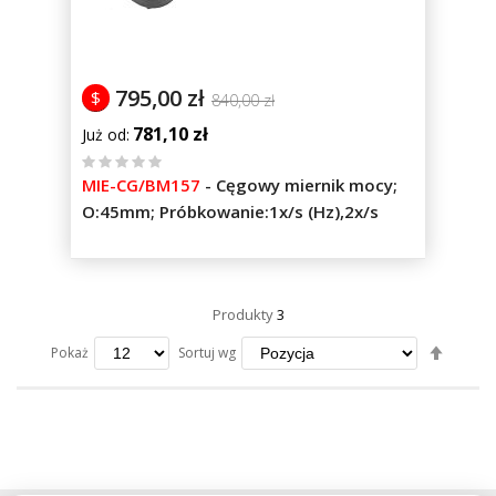
795,00 zł
$
840,00 zł
781,10 zł
Już od
%
MIE-CG/BM157
-
Cęgowy miernik mocy;
of
O:45mm; Próbkowanie:1x/s (Hz),2x/s
100
Produkty
3
Ustaw
Sortuj wg
Pokaż
kierun
maleją