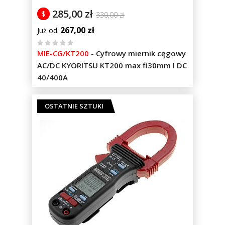
285,00 zł
$
330,00 zł
267,00 zł
Już od
%
MIE-CG/KT200
-
Cyfrowy miernik cęgowy
of
AC/DC KYORITSU KT200 max fi30mm I DC
100
40/400A
OSTATNIE SZTUKI