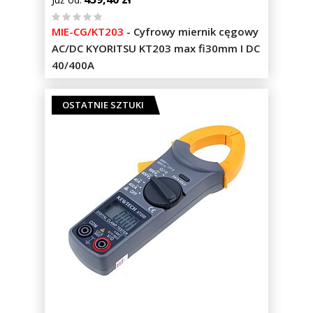
%
MIE-CG/KT203
-
Cyfrowy miernik cęgowy
of
AC/DC KYORITSU KT203 max fi30mm I DC
100
40/400A
OSTATNIE SZTUKI