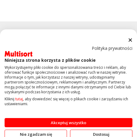
Polityka prywatności
Niniejsza strona korzysta z plików cookie
KONTAKT
Wykorzystujemy pliki cookie do spersonalizowania treści i reklam, aby
oferować funkcje społecznościowe i analizować ruch w naszej witrynie.
Informacje o tym, jak korzystasz z naszej witryny, udostępniamy
OBSŁUGA KLIENTA
partnerom społecznościowym, reklamowym i analitycznym. Partnerzy
mogą połączyć te informacje z innymi danymi otrzymanymi od Ciebie lub
uzyskanymi podczas korzystania z ich usług.
INFORMACJE
Kliknij
tutaj
, aby dowiedzieć się więcej o plikach cookie i zarządzaniu ich
ustawieniami.
Copyright © 2019 Multisort.pl. Wszelkie prawa zastrzeżone
Akceptuj wszystko
Nie zgadzam się
Dostosuj