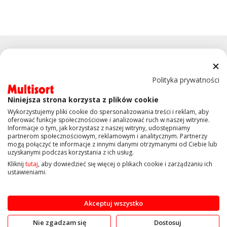
Polityka prywatności
Niniejsza strona korzysta z plików cookie
KONTAKT
Wykorzystujemy pliki cookie do spersonalizowania treści i reklam, aby
oferować funkcje społecznościowe i analizować ruch w naszej witrynie.
Informacje o tym, jak korzystasz z naszej witryny, udostępniamy
OBSŁUGA KLIENTA
partnerom społecznościowym, reklamowym i analitycznym. Partnerzy
mogą połączyć te informacje z innymi danymi otrzymanymi od Ciebie lub
uzyskanymi podczas korzystania z ich usług.
INFORMACJE
Kliknij
tutaj
, aby dowiedzieć się więcej o plikach cookie i zarządzaniu ich
ustawieniami.
Copyright © 2019 Multisort.pl. Wszelkie prawa zastrzeżone
Akceptuj wszystko
Nie zgadzam się
Dostosuj