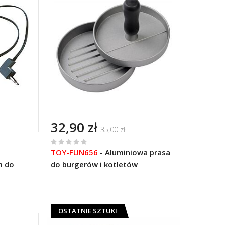
32,90 zł
35,00 zł
%
TOY-FUN656
-
Aluminiowa prasa
of
m do
do burgerów i kotletów
100
OSTATNIE SZTUKI