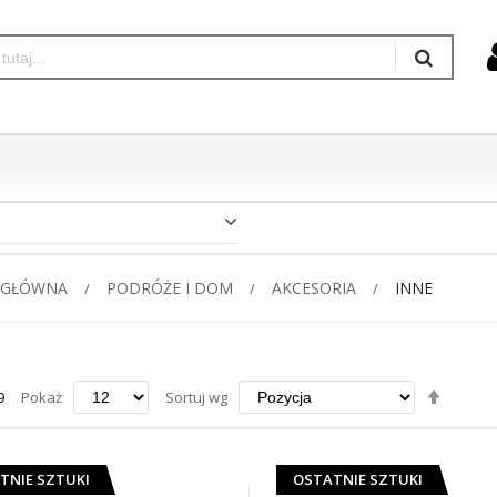
 GŁÓWNA
PODRÓŻE I DOM
AKCESORIA
INNE
Ustaw
9
Pokaż
Sortuj wg
kierun
maleją
TNIE SZTUKI
OSTATNIE SZTUKI