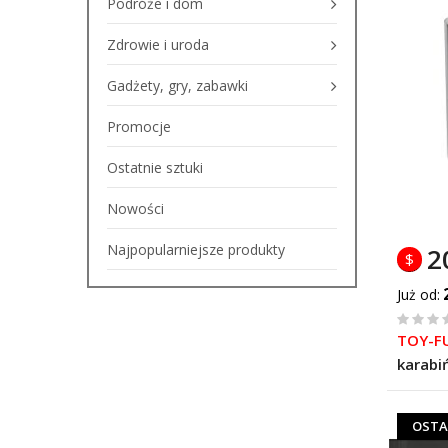
Podróże i dom
Zdrowie i uroda
Gadżety, gry, zabawki
Promocje
Ostatnie sztuki
Nowości
Najpopularniejsze produkty
2
$
Już od
%
TOY-F
of
karabi
100
OSTA