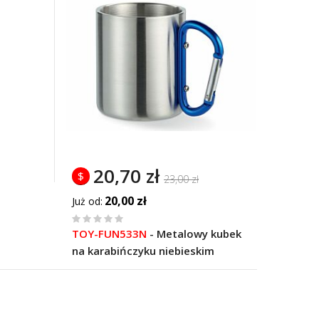
20,70 zł
$
23,00 zł
20,00 zł
Już od
%
TOY-FUN533N
-
Metalowy kubek
of
na karabińczyku niebieskim
100
ek