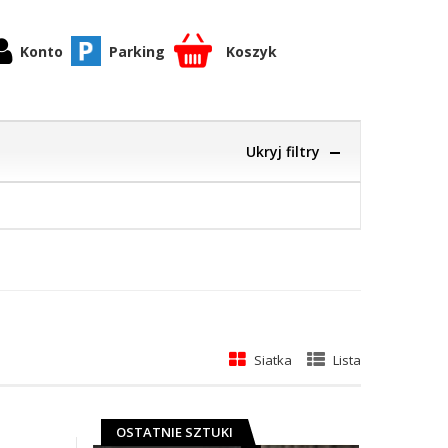
Konto
Parking
Koszyk
Ukryj filtry
Siatka
Lista
ek
cy
OSTATNIE SZTUKI