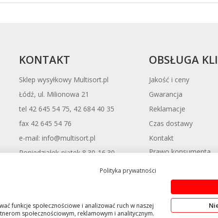
maleją
KONTAKT
OBSŁUGA KL
Sklep wysyłkowy Multisort.pl
Jakość i ceny
Łódź, ul. Milionowa 21
Gwarancja
tel 42 645 54 75, 42 684 40 35
Reklamacje
fax 42 645 54 76
Czas dostawy
Kontakt
e-mail: info@multisort.pl
Prawo konsumenta
Poniedziałek-piątek 8.30-16.30
odstąpienia od umow
Polityka prywatności
Ni
ować funkcje społecznościowe i analizować ruch w naszej
 partnerom społecznościowym, reklamowym i analitycznym.