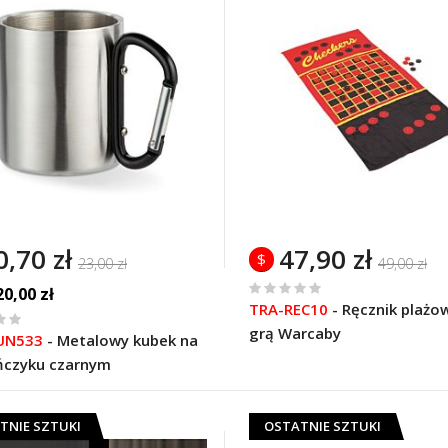
0,70 zł
47,90 zł
$
23,00 zł
49,00 zł
20,00 zł
%
TRA-REC10
-
Ręcznik plażo
of
grą Warcaby
UN533
-
Metalowy kubek na
100
ńczyku czarnym
TNIE SZTUKI
OSTATNIE SZTUKI