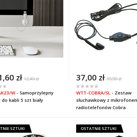
1,60 zł
37,00 zł
12,40 zł
39,90 zł
%
AK23/W
-
Samoprzylepny
WTT-COBRA/SL
-
Zestaw
of
do kabli 5 szt biały
słuchawkowy z mikrofone
100
radiotelefonów Cobra
TNIE SZTUKI
OSTATNIE SZTUKI