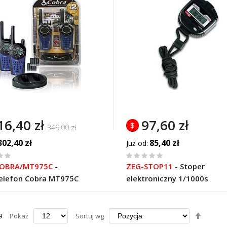
16,40 zł
97,60 zł
$
349,00 zł
302,40 zł
85,40 zł
Już od
%
OBRA/MT975C
-
ZEG-STOP11
-
Stoper
of
elefon Cobra MT975C
elektroniczny 1/1000s
100
Ustaw
9
Pokaż
Sortuj wg
kierun