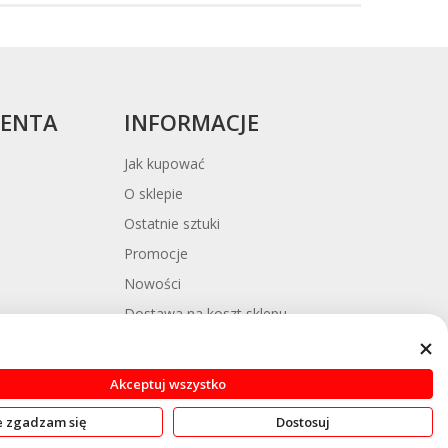
cy
IENTA
INFORMACJE
Jak kupować
O sklepie
Ostatnie sztuki
Promocje
Nowości
Dostawa na koszt sklepu
y
Platforma ODR
Blog
Akceptuj wszystko
e zgadzam się
Dostosuj