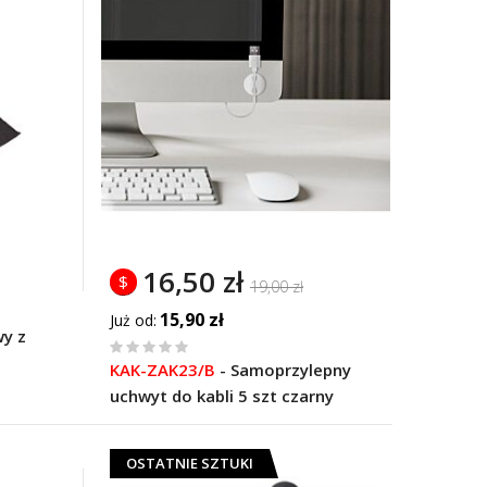
16,50 zł
$
19,00 zł
15,90 zł
Już od
wy z
%
KAK-ZAK23/B
-
Samoprzylepny
of
uchwyt do kabli 5 szt czarny
100
OSTATNIE SZTUKI