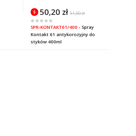
50,20 zł
$
51,00 zł
%
SPR-KONTAKT61/400
-
Spray
of
Kontakt 61 antykorozyjny do
100
styków 400ml