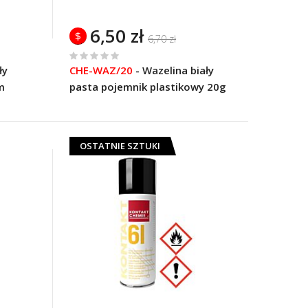
6,50 zł
$
6,70 zł
%
ły
CHE-WAZ/20
-
Wazelina biały
of
m
pasta pojemnik plastikowy 20g
100
OSTATNIE SZTUKI