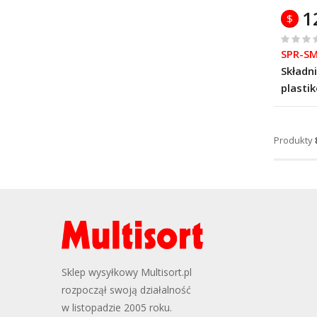
1
$
%
SPR-S
of
Składni
100
plasti
Produkty
Sklep wysyłkowy Multisort.pl
rozpoczął swoją działalność
w listopadzie 2005 roku.