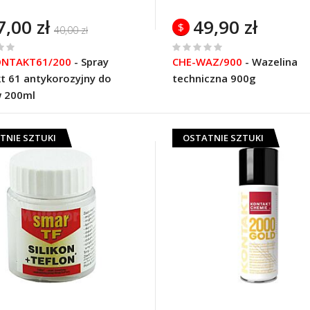
7,00 zł
49,90 zł
$
40,00 zł
%
ONTAKT61/200
-
Spray
CHE-WAZ/900
-
Wazelina
of
t 61 antykorozyjny do
techniczna 900g
100
 200ml
TNIE SZTUKI
OSTATNIE SZTUKI