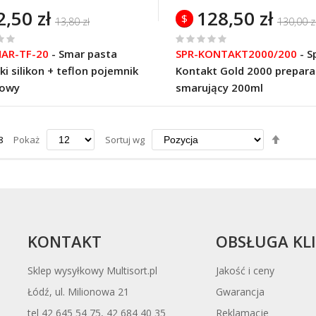
2,50 zł
128,50 zł
$
13,80 zł
130,00 z
%
MAR-TF-20
-
Smar pasta
SPR-KONTAKT2000/200
-
S
of
ki silikon + teflon pojemnik
Kontakt Gold 2000 prepara
100
kowy
smarujący 200ml
Ustaw
8
Pokaż
Sortuj wg
kierun
maleją
KONTAKT
OBSŁUGA KL
Sklep wysyłkowy Multisort.pl
Jakość i ceny
Łódź, ul. Milionowa 21
Gwarancja
tel 42 645 54 75, 42 684 40 35
Reklamacje