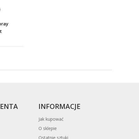
ł
pray
t
ek
cy
IENTA
INFORMACJE
Jak kupować
O sklepie
Ostatnie sztuki