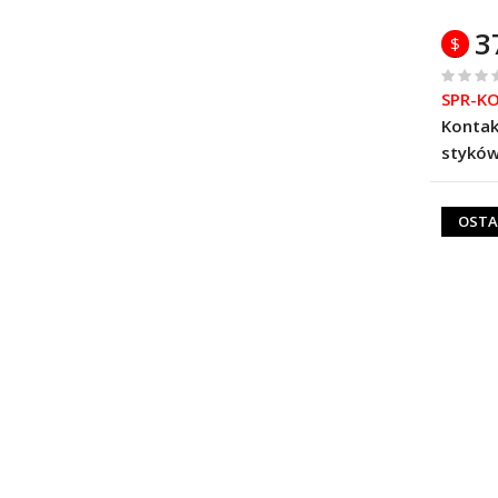
3
$
%
SPR-K
of
Kontak
100
styków
OSTA