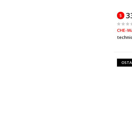
3
$
%
CHE-W
of
techni
100
OSTA