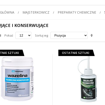
 GŁÓWNA
MAJSTERKOWICZ
PREPARATY CHEMICZNE
JĄCE I KONSERWUJĄCE
Ustaw
8
Pokaż
Sortuj wg
kierun
maleją
TNIE SZTUKI
OSTATNIE SZTUKI