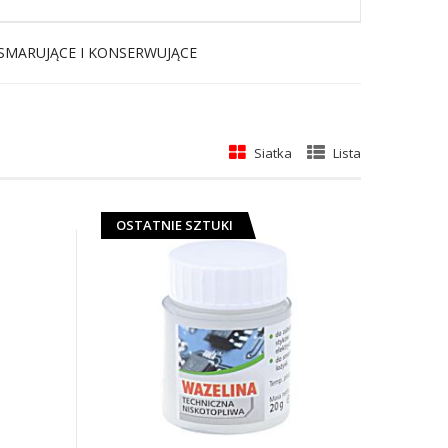
SMARUJĄCE I KONSERWUJĄCE
Siatka
Lista
ek
cy
OSTATNIE SZTUKI