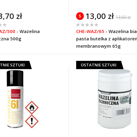
3,70 zł
13,00 zł
$
13,60 zł
%
AZ/500
-
Wazelina
CHE-WAZ/65
-
Wazelina bia
of
czna 500g
pasta butelka z aplikatore
100
membranowym 65g
TNIE SZTUKI
OSTATNIE SZTUKI