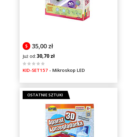
35,00 zł
$
30,70 zł
Już od
%
KID-SET157
-
Mikroskop LED
of
100
OSTATNIE SZTUKI