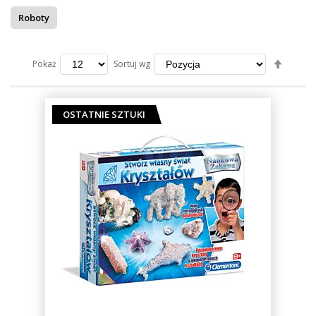
Roboty
Ustaw
Sortuj wg
Pokaż
kierun
maleją
OSTATNIE SZTUKI