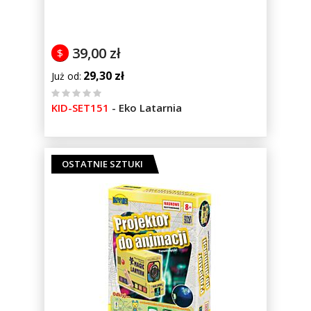
39,00 zł
$
29,30 zł
Już od
%
KID-SET151
-
Eko Latarnia
of
100
OSTATNIE SZTUKI