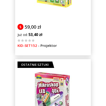
59,00 zł
$
53,40 zł
Już od
%
KID-SET152
-
Projektor
of
100
OSTATNIE SZTUKI