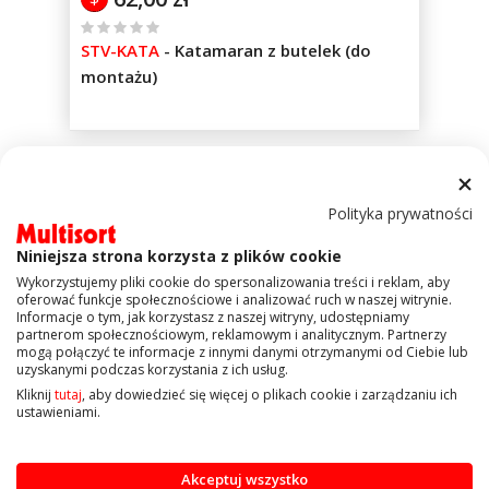
%
STV-KATA
-
Katamaran z butelek (do
of
montażu)
100
Produkty
1
-
12
z
40
Polityka prywatności
Strona
Aktualnie czytasz stronę
Strona
Strona
Strona
Strona
Następne
1
2
3
4
Niniejsza strona korzysta z plików cookie
Ustaw
Wykorzystujemy pliki cookie do spersonalizowania treści i reklam, aby
Sortuj wg
Pokaż
oferować funkcje społecznościowe i analizować ruch w naszej witrynie.
kierun
Informacje o tym, jak korzystasz z naszej witryny, udostępniamy
maleją
partnerom społecznościowym, reklamowym i analitycznym. Partnerzy
mogą połączyć te informacje z innymi danymi otrzymanymi od Ciebie lub
uzyskanymi podczas korzystania z ich usług.
Kliknij
tutaj
, aby dowiedzieć się więcej o plikach cookie i zarządzaniu ich
ustawieniami.
Akceptuj wszystko