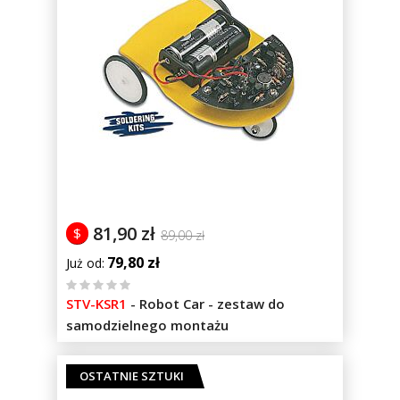
81,90 zł
$
89,00 zł
79,80 zł
Już od
%
STV-KSR1
-
Robot Car - zestaw do
of
samodzielnego montażu
100
OSTATNIE SZTUKI