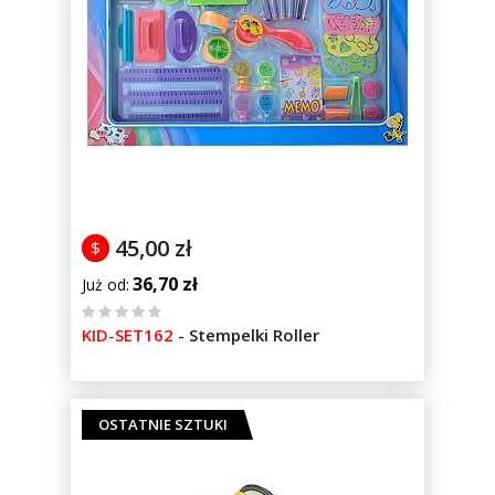
45,00 zł
$
36,70 zł
Już od
%
KID-SET162
-
Stempelki Roller
of
100
OSTATNIE SZTUKI