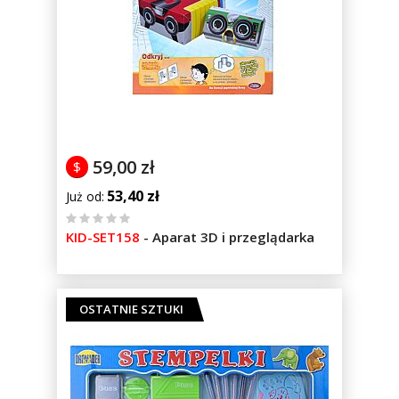
59,00 zł
$
53,40 zł
Już od
%
KID-SET158
-
Aparat 3D i przeglądarka
of
100
OSTATNIE SZTUKI