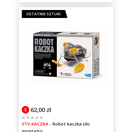
OSTATNIE SZTUKI
62,00 zł
$
%
STV-KACZKA
-
Robot kaczka (do
of
montażu)