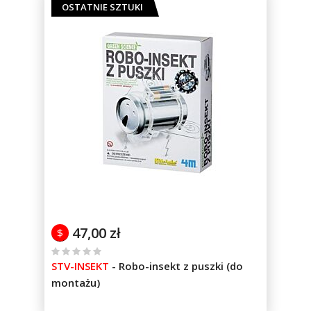
OSTATNIE SZTUKI
47,00 zł
$
%
STV-INSEKT
-
Robo-insekt z puszki (do
of
montażu)
100