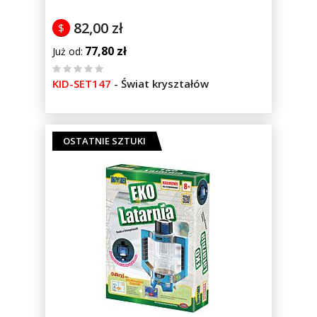
82,00 zł
$
77,80 zł
Już od
%
KID-SET147
-
Świat kryształów
of
100
OSTATNIE SZTUKI