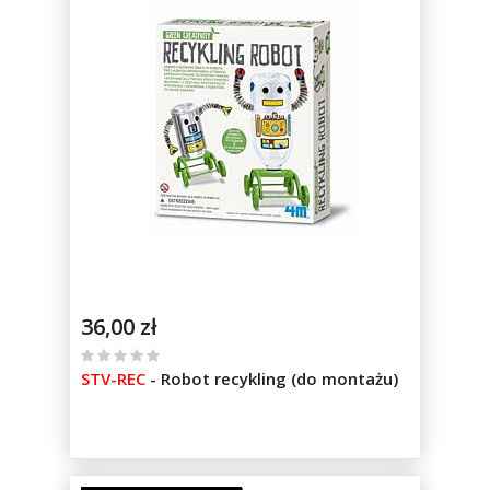
36,00 zł
%
STV-REC
-
Robot recykling (do montażu)
of
100