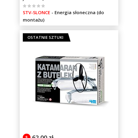
%
STV-SLONCE
-
Energia słoneczna (do
of
montażu)
100
OSTATNIE SZTUKI
62,00 zł
$