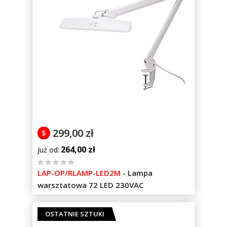
299,00 zł
$
264,00 zł
Już od
%
LAP-OP/RLAMP-LED2M
-
Lampa
of
warsztatowa 72 LED 230VAC
100
OSTATNIE SZTUKI