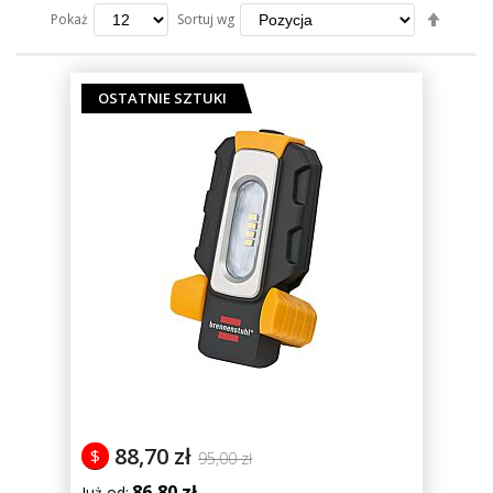
Ustaw
Sortuj wg
Pokaż
kierun
maleją
OSTATNIE SZTUKI
88,70 zł
$
95,00 zł
86,80 zł
Już od