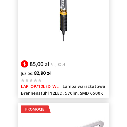
85,00 zł
$
92,00 zł
82,90 zł
Już od
%
LAP-OP/12LED-WL
-
Lampa warsztatowa
of
Brennenstuhl 12LED, 570lm, SMD 6500K
100
PROMOCJE