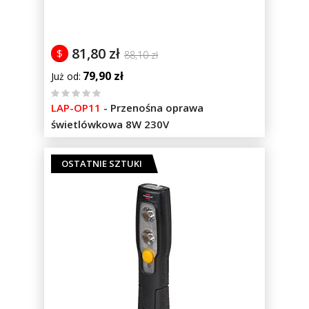
81,80 zł
$
88,10 zł
79,90 zł
Już od
%
LAP-OP11
-
Przenośna oprawa
of
świetlówkowa 8W 230V
100
OSTATNIE SZTUKI