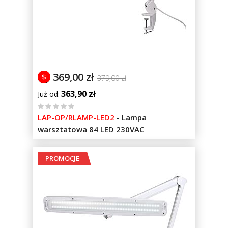
369,00 zł
$
379,00 zł
363,90 zł
Już od
%
LAP-OP/RLAMP-LED2
-
Lampa
of
warsztatowa 84 LED 230VAC
100
PROMOCJE