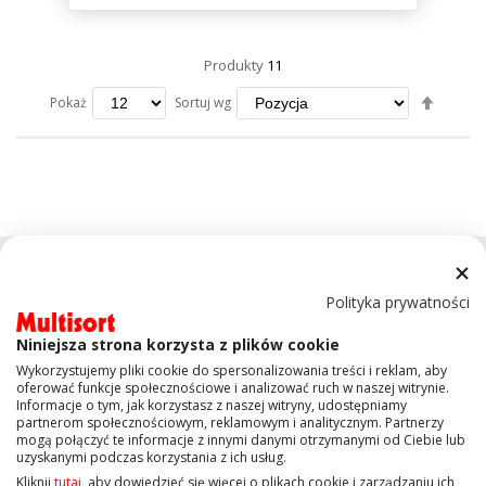
Produkty
11
Ustaw
Sortuj wg
Pokaż
kierun
maleją
Polityka prywatności
Niniejsza strona korzysta z plików cookie
Wykorzystujemy pliki cookie do spersonalizowania treści i reklam, aby
KONTAKT
oferować funkcje społecznościowe i analizować ruch w naszej witrynie.
Informacje o tym, jak korzystasz z naszej witryny, udostępniamy
partnerom społecznościowym, reklamowym i analitycznym. Partnerzy
mogą połączyć te informacje z innymi danymi otrzymanymi od Ciebie lub
OBSŁUGA KLIENTA
uzyskanymi podczas korzystania z ich usług.
Kliknij
tutaj
, aby dowiedzieć się więcej o plikach cookie i zarządzaniu ich