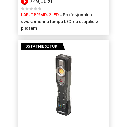
749,00 zł
$
%
LAP-OP/SMD-2LED
-
Profesjonalna
of
dwuramienna lampa LED na stojaku z
100
pilotem
OSTATNIE SZTUKI