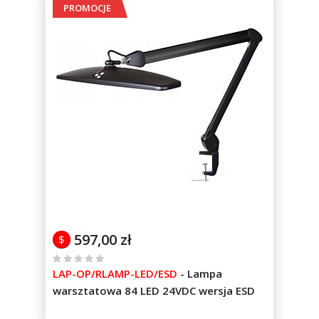
PROMOCJE
597,00 zł
$
%
LAP-OP/RLAMP-LED/ESD
-
Lampa
of
warsztatowa 84 LED 24VDC wersja ESD
100