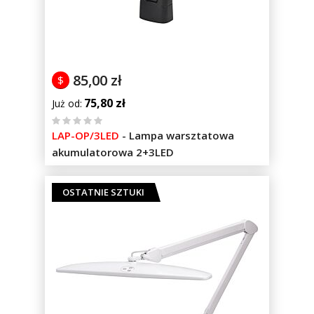
85,00 zł
$
75,80 zł
Już od
%
LAP-OP/3LED
-
Lampa warsztatowa
of
akumulatorowa 2+3LED
100
OSTATNIE SZTUKI