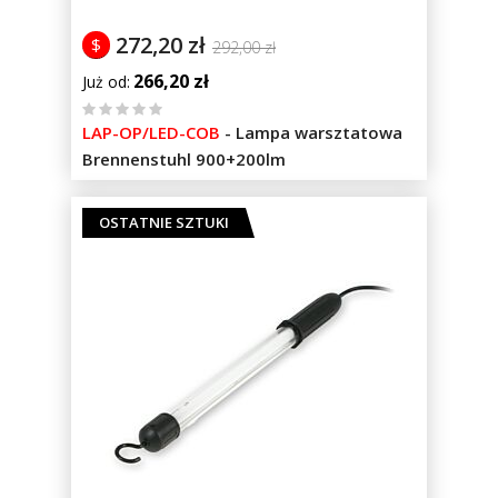
272,20 zł
$
292,00 zł
266,20 zł
Już od
%
LAP-OP/LED-COB
-
Lampa warsztatowa
of
Brennenstuhl 900+200lm
100
OSTATNIE SZTUKI