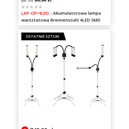
%
LAP-OP/4LED
-
Akumulatorowa lampa
of
warsztatowa Brennenstuhl 4LED SMD
100
OSTATNIE SZTUKI