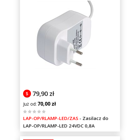
79,90 zł
$
70,00 zł
Już od
%
LAP-OP/RLAMP-LED/ZAS
-
Zasilacz do
of
LAP-OP/RLAMP-LED 24VDC 0,8A
100