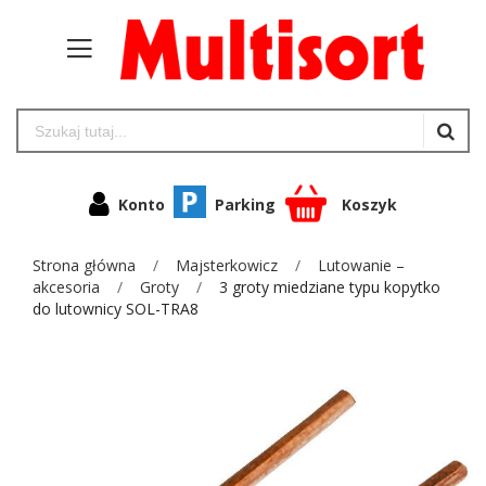
Konto
Parking
Koszyk
Strona główna
Majsterkowicz
Lutowanie –
akcesoria
Groty
3 groty miedziane typu kopytko
do lutownicy SOL-TRA8
Przejdź
na
koniec
galerii