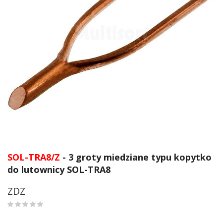
Przejdź
na
SOL-TRA8/Z
- 3 groty miedziane typu kopytko
początek
do lutownicy SOL-TRA8
galerii
ZDZ
0
%