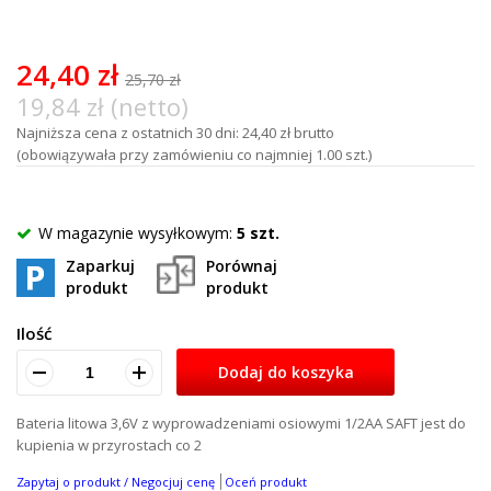
0
%
of
100
24,40 zł
25,70 zł
19,84 zł (netto)
Najniższa cena z ostatnich 30 dni: 24,40 zł brutto
(obowiązywała przy zamówieniu co najmniej 1.00 szt.)
W magazynie wysyłkowym:
5 szt.
Zaparkuj
Porównaj
produkt
produkt
Ilość
Dodaj do koszyka
Bateria litowa 3,6V z wyprowadzeniami osiowymi 1/2AA SAFT jest do
kupienia w przyrostach co 2
Zapytaj o produkt / Negocjuj cenę
Oceń produkt