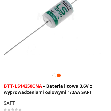
Przejdź
na
BTT-LS14250CNA
- Bateria litowa 3,6V z
początek
wyprowadzeniami osiowymi 1/2AA SAFT
galerii
SAFT