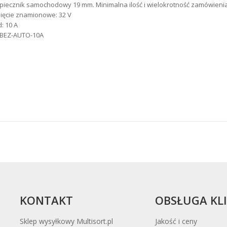
piecznik samochodowy 19 mm. Minimalna ilość i wielokrotność zamówienia:
ięcie znamionowe: 32 V
: 10 A
. BEZ-AUTO-10A
KONTAKT
OBSŁUGA KL
Sklep wysyłkowy Multisort.pl
Jakość i ceny