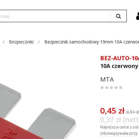
Bezpieczniki
Bezpiecznik samochodowy 19mm 10A czerwo
BEZ-AUTO-10
10A czerwony
MTA
0
%
of
100
0,45 zł
0,51 z
0,37 zł (nett
Najniższa cena z osta
(obowiązywała przy 