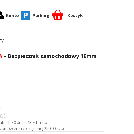
Konto
Parking
Koszyk
ny
A
- Bezpiecznik samochodowy 19mm
ł
o)
tnich 30 dni: 0,43 zł brutto
zamówieniu co najmniej 250.00 szt.)