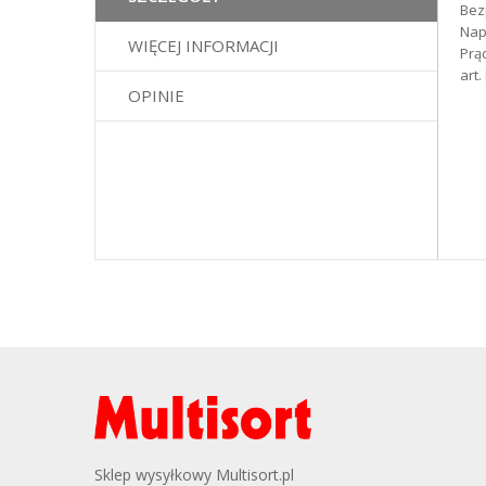
Bez
galerii
Nap
WIĘCEJ INFORMACJI
Prąd
art
OPINIE
Sklep wysyłkowy Multisort.pl