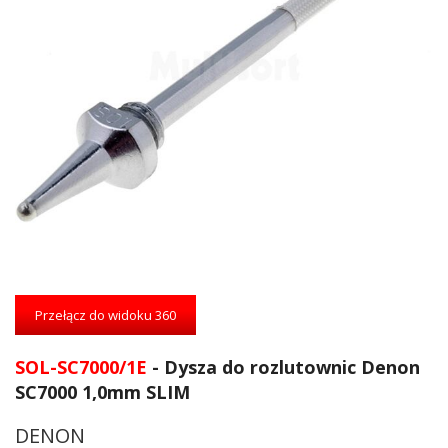
Przejdź
na
Przełącz do widoku 360
początek
galerii
SOL-SC7000/1E
- Dysza do rozlutownic Denon
SC7000 1,0mm SLIM
DENON