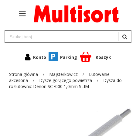
Konto
Parking
Koszyk
Strona główna
Majsterkowicz
Lutowanie –
akcesoria
Dysze gorącego powietrza
Dysza do
rozlutownic Denon SC7000 1,0mm SLIM
Przejdź
na
koniec
galerii