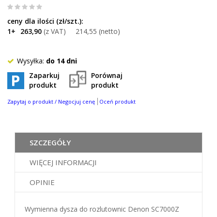
0
%
of
1+
263,90
214,55
100
Wysyłka:
do 14 dni
Zaparkuj
Porównaj
produkt
produkt
Zapytaj o produkt / Negocjuj cenę
Oceń produkt
SZCZEGÓŁY
WIĘCEJ INFORMACJI
OPINIE
Wymienna dysza do rozlutownic Denon SC7000Z