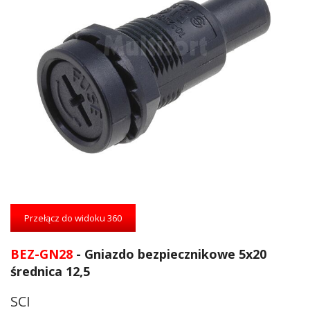
Przejdź
na
Przełącz do widoku 360
początek
galerii
BEZ-GN28
- Gniazdo bezpiecznikowe 5x20
średnica 12,5
SCI