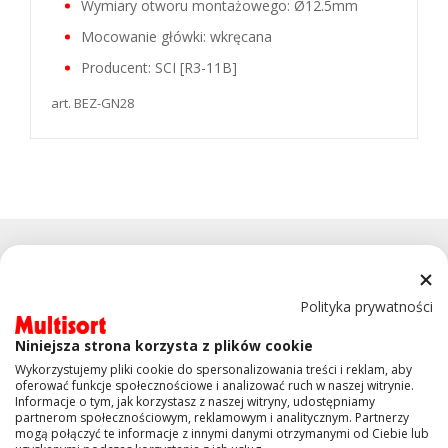
Wymiary otworu montażowego: Ø12.5mm
Mocowanie główki: wkręcana
Producent: SCI [R3-11B]
art. BEZ-GN28
Polityka prywatności
Niniejsza strona korzysta z plików cookie
KONTAKT
Wykorzystujemy pliki cookie do spersonalizowania treści i reklam, aby
oferować funkcje społecznościowe i analizować ruch w naszej witrynie.
Informacje o tym, jak korzystasz z naszej witryny, udostępniamy
OBSŁUGA KLIENTA
partnerom społecznościowym, reklamowym i analitycznym. Partnerzy
mogą połączyć te informacje z innymi danymi otrzymanymi od Ciebie lub