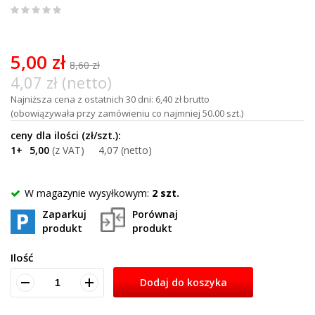
0
%
of
100
5,00 zł
8,60 zł
4,07 zł (netto)
Najniższa cena z ostatnich 30 dni: 6,40 zł brutto
(obowiązywała przy zamówieniu co najmniej 50.00 szt.)
1+
5,00
4,07
W magazynie wysyłkowym:
2 szt.
Zaparkuj
Porównaj
produkt
produkt
Ilość
Dodaj do koszyka