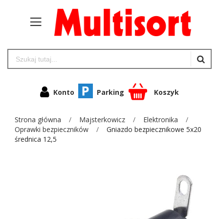
Konto
Parking
Koszyk
Strona główna
Majsterkowicz
Elektronika
Oprawki bezpieczników
Gniazdo bezpiecznikowe 5x20
średnica 12,5
Przejdź
na
koniec
galerii