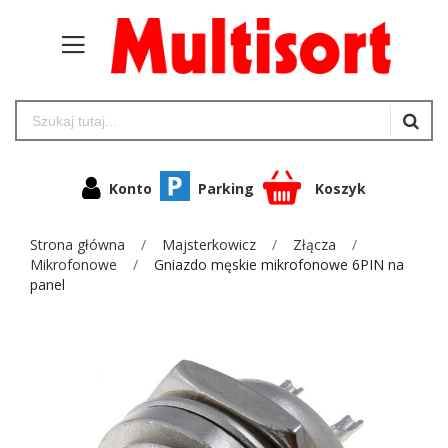
Konto
Parking
Koszyk
Strona główna
Majsterkowicz
Złącza
Mikrofonowe
Gniazdo męskie mikrofonowe 6PIN na
panel
Przejdź
na
koniec
galerii