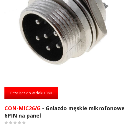
Przejdź
na
Przełącz do widoku 360
początek
galerii
CON-MIC26/G
- Gniazdo męskie mikrofonowe
6PIN na panel
0
%