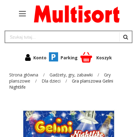
Konto
Parking
Koszyk
Strona główna
Gadżety, gry, zabawki
Gry
planszowe
Dla dzieci
Gra planszowa Gelini
Nightlife
Przejdź
na
koniec
galerii