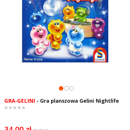
Przejdź
na
GRA-GELINI
- Gra planszowa Gelini Nightlife
początek
galerii
0
%
of
100
34,00 zł