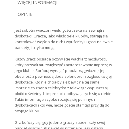
WIĘCEJ INFORMACJI
OPINIE
Jest sobotni wieczór i wielu gości czeka na zewnątrz
dyskoteki. Gracze, jako właściciele klubów, starają się
kontrolować wejścia do nich i wpuścić tylu gości na swoje
parkiety, ilu tylko mogą.
Każdy gracz posiada oczywiście wachlarz możliwości,
który pozwoli mu zwiększyć zainteresowanie imprezą w
jego klubie. Spróbuj wynająć popularną gwiazdę. Jej
obecność z pewnością doda splendoru i rozgłosu twojej
dyskotece. Kto nie chciałby się bawić na tej samej
imprezie co znana celebrytka z telewizji? Wypuszczaj
plotki o świetnych imprezach, odbywających się u ciebie.
Takie informacje szybko rozejdą się po innych
dyskotekach i kto wie, może goście stamtąd przyjdą do
twojego klubu.
Gra kończy się, gdy jeden z graczy zapełni cały swój
parkiet gośćmi (lub nawet go przepełni, jeśli ostatni