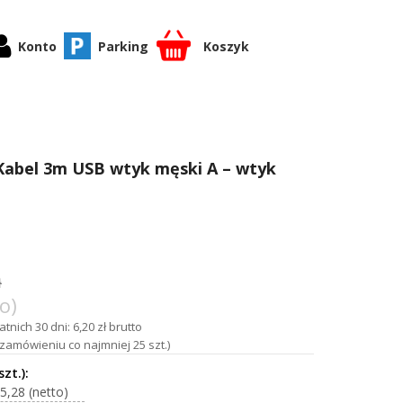
Konto
Parking
Koszyk
Kabel 3m USB wtyk męski A – wtyk
ł
o)
tnich 30 dni: 6,20 zł brutto
zamówieniu co najmniej 25 szt.)
5,28