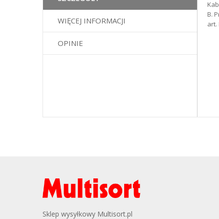
Kab
galerii
B. 
WIĘCEJ INFORMACJI
art
OPINIE
Sklep wysyłkowy Multisort.pl