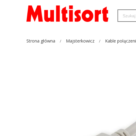
Strona główna
Majsterkowicz
Kable połączen
Przejdź
na
koniec
galerii