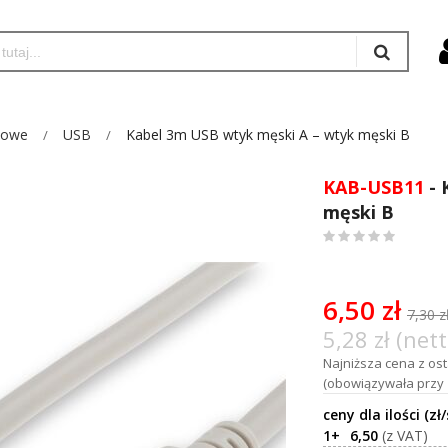
iowe
USB
Kabel 3m USB wtyk męski A – wtyk męski B
KAB-USB11
- 
męski B
0
%
of
100
6,50 zł
7,30 z
5,28 zł (nett
Najniższa cena z osta
(obowiązywała przy 
1+
6,50