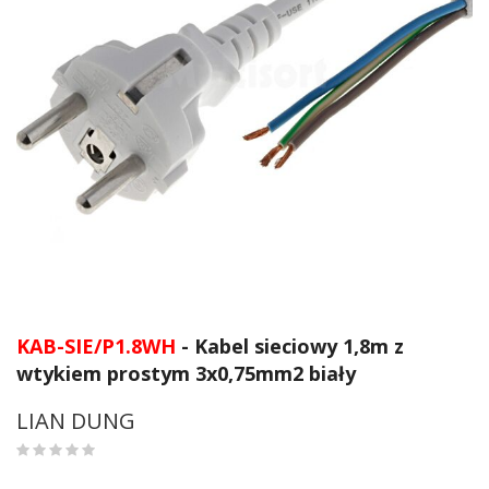
Przejdź
na
KAB-SIE/P1.8WH
- Kabel sieciowy 1,8m z
początek
wtykiem prostym 3x0,75mm2 biały
galerii
LIAN DUNG
0
%