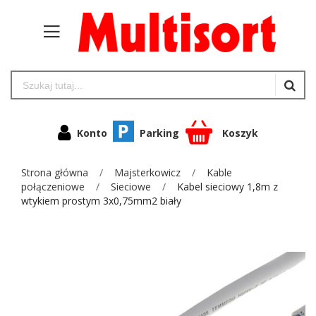
Konto
Parking
Koszyk
Strona główna
Majsterkowicz
Kable
połączeniowe
Sieciowe
Kabel sieciowy 1,8m z
wtykiem prostym 3x0,75mm2 biały
Przejdź
na
koniec
galerii