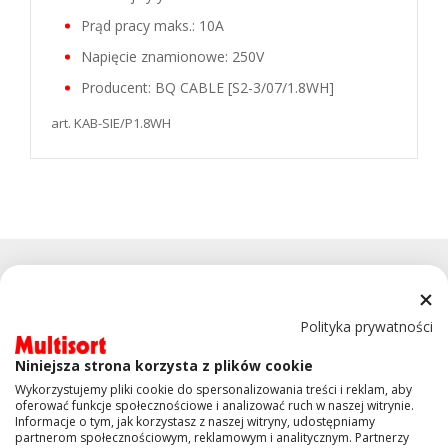
Prąd pracy maks.: 10A
Napięcie znamionowe: 250V
Producent: BQ CABLE [S2-3/07/1.8WH]
art. KAB-SIE/P1.8WH
Polityka prywatności
Niniejsza strona korzysta z plików cookie
KONTAKT
Wykorzystujemy pliki cookie do spersonalizowania treści i reklam, aby
oferować funkcje społecznościowe i analizować ruch w naszej witrynie.
Informacje o tym, jak korzystasz z naszej witryny, udostępniamy
OBSŁUGA KLIENTA
partnerom społecznościowym, reklamowym i analitycznym. Partnerzy