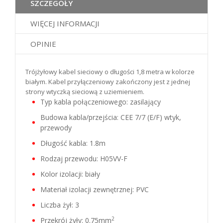
SZCZEGÓŁY
WIĘCEJ INFORMACJI
OPINIE
Trójżyłowy kabel sieciowy o długości 1,8 metra w kolorze
białym. Kabel przyłączeniowy zakończony jest z jednej
strony wtyczką sieciową z uziemieniem.
Typ kabla połączeniowego: zasilający
Budowa kabla/przejścia: CEE 7/7 (E/F) wtyk,
przewody
Długość kabla: 1.8m
Rodzaj przewodu: H05VV-F
Kolor izolacji: biały
Materiał izolacji zewnętrznej: PVC
Liczba żył: 3
2
Przekrój żyły: 0.75mm