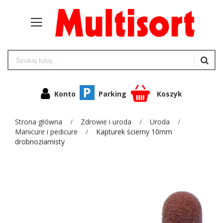
Konto
Parking
Koszyk
Strona główna
Zdrowie i uroda
Uroda
Manicure i pedicure
Kapturek ścierny 10mm
drobnoziarnisty
Przejdź
na
koniec
galerii