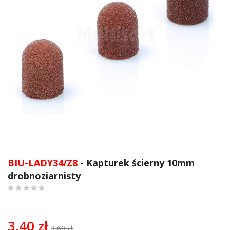
Przejdź
na
BIU-LADY34/Z8
- Kapturek ścierny 10mm
początek
drobnoziarnisty
galerii
0
%
of
100
3,40 zł
3,60 zł