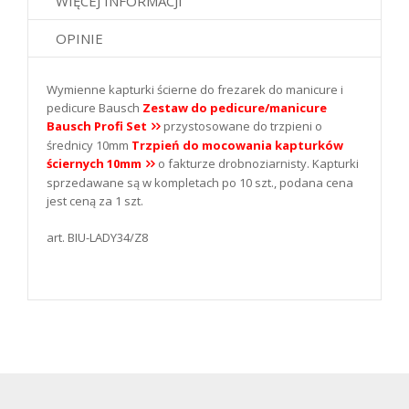
WIĘCEJ INFORMACJI
OPINIE
Wymienne kapturki ścierne do frezarek do manicure i
pedicure Bausch
Zestaw do pedicure/manicure
Bausch Profi Set
przystosowane do trzpieni o
średnicy 10mm
Trzpień do mocowania kapturków
ściernych 10mm
o fakturze drobnoziarnisty. Kapturki
sprzedawane są w kompletach po 10 szt., podana cena
jest ceną za 1 szt.
art. BIU-LADY34/Z8