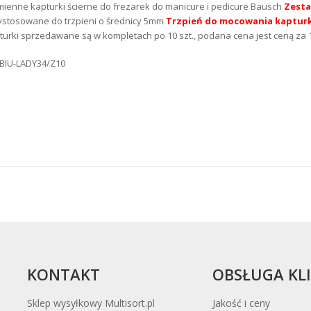
ienne kapturki ścierne do frezarek do manicure i pedicure Bausch
Zesta
ystosowane do trzpieni o średnicy 5mm
Trzpień do mocowania kaptur
turki sprzedawane są w kompletach po 10 szt., podana cena jest ceną za 1
. BIU-LADY34/Z10
KONTAKT
OBSŁUGA KL
Sklep wysyłkowy Multisort.pl
Jakość i ceny