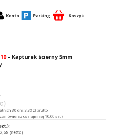
Konto
Parking
Koszyk
Z10
- Kapturek ścierny 5mm
y
ł
o)
tnich 30 dni: 3,30 zł brutto
amówieniu co najmniej 10.00 szt.)
2,68