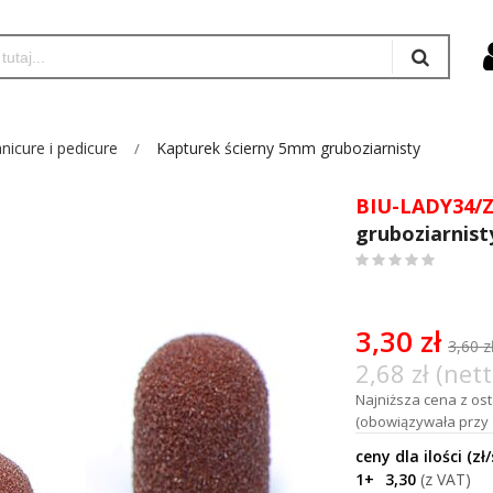
nicure i pedicure
Kapturek ścierny 5mm gruboziarnisty
BIU-LADY34/
gruboziarnist
0
%
of
100
3,30 zł
3,60 z
2,68 zł (nett
Najniższa cena z osta
(obowiązywała przy z
1+
3,30