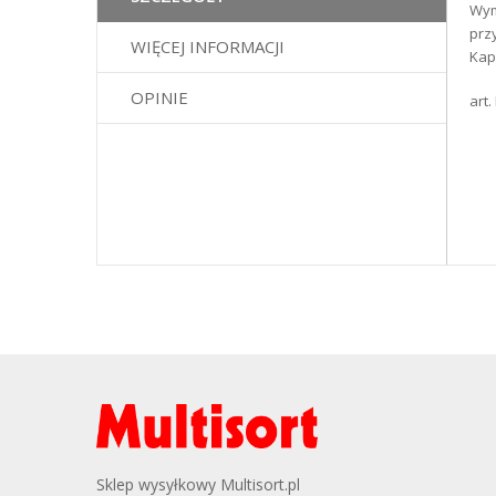
Wym
galerii
prz
WIĘCEJ INFORMACJI
Kap
OPINIE
art
Sklep wysyłkowy Multisort.pl