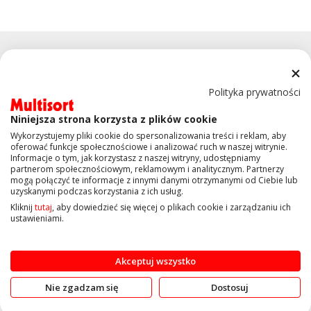
Polityka prywatności
Niniejsza strona korzysta z plików cookie
KONTAKT
Wykorzystujemy pliki cookie do spersonalizowania treści i reklam, aby
oferować funkcje społecznościowe i analizować ruch w naszej witrynie.
Informacje o tym, jak korzystasz z naszej witryny, udostępniamy
OBSŁUGA KLIENTA
partnerom społecznościowym, reklamowym i analitycznym. Partnerzy
mogą połączyć te informacje z innymi danymi otrzymanymi od Ciebie lub
uzyskanymi podczas korzystania z ich usług.
INFORMACJE
Kliknij
tutaj
, aby dowiedzieć się więcej o plikach cookie i zarządzaniu ich
ustawieniami.
Copyright © 2019 Multisort.pl. Wszelkie prawa zastrzeżone
Akceptuj wszystko
Nie zgadzam się
Dostosuj