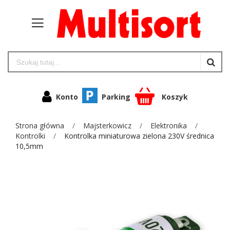
Konto
Parking
Koszyk
Strona główna
Majsterkowicz
Elektronika
Kontrolki
Kontrolka miniaturowa zielona 230V średnica
10,5mm
Przejdź
na
koniec
galerii