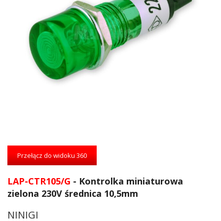
Przejdź
na
Przełącz do widoku 360
początek
galerii
LAP-CTR105/G
- Kontrolka miniaturowa
zielona 230V średnica 10,5mm
NINIGI