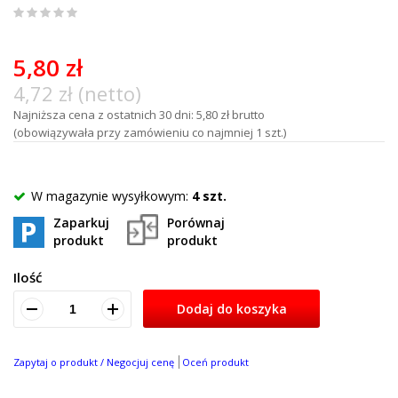
0
%
of
5,80 zł
100
4,72 zł (netto)
Najniższa cena z ostatnich 30 dni: 5,80 zł brutto
(obowiązywała przy zamówieniu co najmniej 1 szt.)
W magazynie wysyłkowym:
4 szt.
Zaparkuj
Porównaj
produkt
produkt
Ilość
Dodaj do koszyka
Zapytaj o produkt / Negocjuj cenę
Oceń produkt