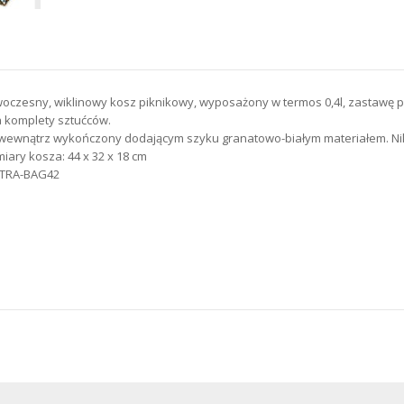
oczesny, wiklinowy kosz piknikowy, wyposażony w termos 0,4l, zastawę po
 komplety sztućców.
wewnątrz wykończony dodającym szyku granatowo-białym materiałem. Nikt
iary kosza: 44 x 32 x 18 cm
. TRA-BAG42