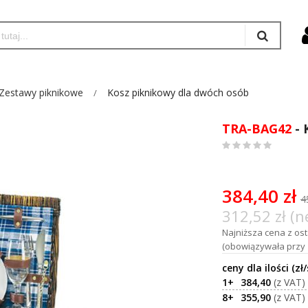
Zestawy piknikowe
Kosz piknikowy dla dwóch osób
TRA-BAG42
- 
0
%
of
100
384,40 zł
4
312,52 zł (n
Najniższa cena z osta
(obowiązywała przy 
1+
384,40
8+
355,90