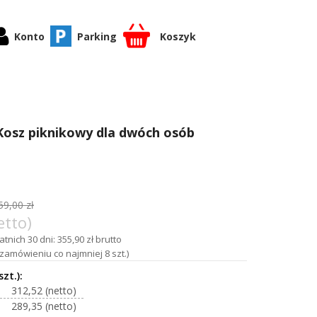
Konto
Parking
Koszyk
Kosz piknikowy dla dwóch osób
59,00 zł
etto)
tnich 30 dni: 355,90 zł brutto
zamówieniu co najmniej 8 szt.)
312,52
289,35