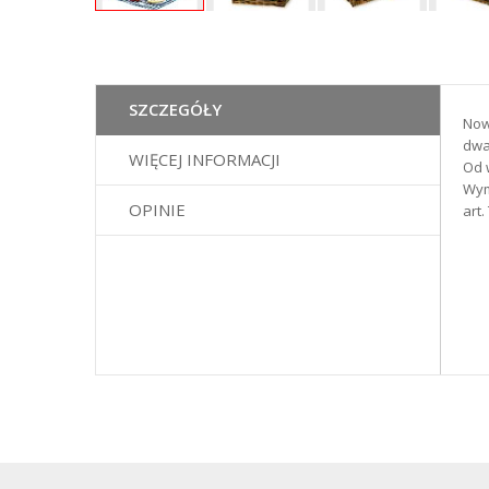
Przejdź
na
początek
SZCZEGÓŁY
Now
galerii
dwa
WIĘCEJ INFORMACJI
Od 
Wym
OPINIE
art