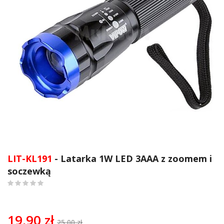
Przejdź
na
LIT-KL191
- Latarka 1W LED 3AAA z zoomem i
początek
soczewką
galerii
0
%
of
100
19,90 zł
25,00 zł