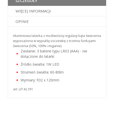
SZCZEGÓŁY
WIĘCEJ INFORMACJI
OPINIE
Aluminiowa latarka z możliwością regulacji kąta świecenia
wyposażona w wypukłą soczewkę z trzema funkcjami
świecenia (50%, 100% i miganie).
Zasilanie: 3 baterie typu LR03 (AAA) - nie
dołączone do latarki
Źródło światła: 1W LED
Strumień światła: 60-80lm
Wymiary: fi32 x 120mm
art. LIT-KL191