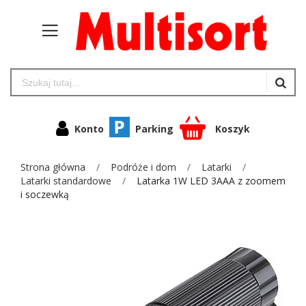
Konto
Parking
Koszyk
Strona główna
Podróże i dom
Latarki
Latarki standardowe
Latarka 1W LED 3AAA z zoomem
i soczewką
Przejdź
na
koniec
galerii