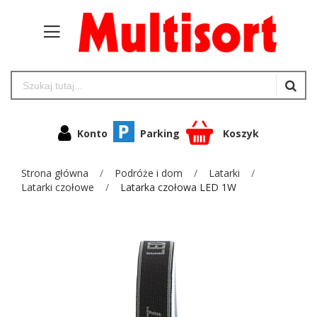
Konto
Parking
Koszyk
Strona główna
Podróże i dom
Latarki
Latarki czołowe
Latarka czołowa LED 1W
Przejdź
na
koniec
galerii