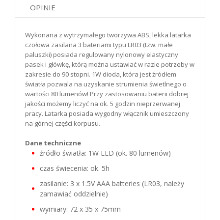
OPINIE
Wykonana z wytrzymałego tworzywa ABS, lekka latarka
czołowa zasilana 3 bateriami typu LR03 (tzw. małe
paluszki) posiada regulowany nylonowy elastyczny
pasek i główkę, którą można ustawiać w razie potrzeby w
zakresie do 90 stopni. 1W dioda, która jest źródłem
światła pozwala na uzyskanie strumienia świetlnego o
wartości 80 lumenów! Przy zastosowaniu baterii dobrej
jakości możemy liczyć na ok. 5 godzin nieprzerwanej
pracy. Latarka posiada wygodny włącznik umieszczony
na górnej części korpusu.
Dane techniczne
źródło światła: 1W LED (ok. 80 lumenów)
czas świecenia: ok. 5h
zasilanie: 3 x 1.5V AAA batteries (LR03, należy
zamawiać oddzielnie)
wymiary: 72 x 35 x 75mm