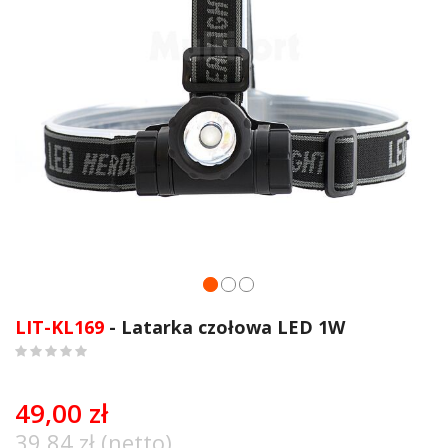
Przejdź
na
LIT-KL169
- Latarka czołowa LED 1W
początek
galerii
0
%
of
49,00 zł
100
39,84 zł (netto)