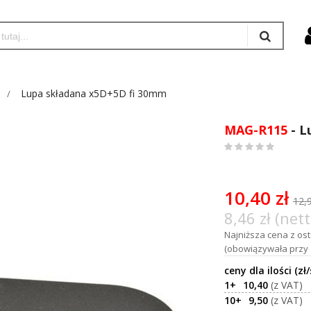
Lupa składana x5D+5D fi 30mm
MAG-R115
- L
0
%
of
100
10,40 zł
12,9
8,46 zł (nett
Najniższa cena z osta
(obowiązywała przy 
1+
10,40
10+
9,50