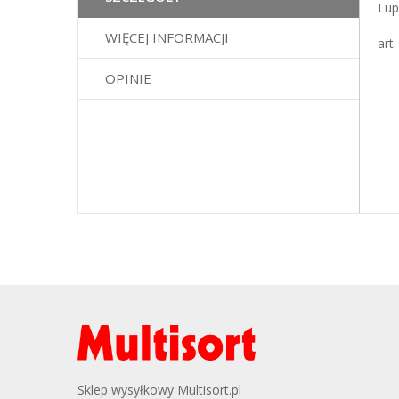
Lup
galerii
WIĘCEJ INFORMACJI
art
OPINIE
Sklep wysyłkowy Multisort.pl