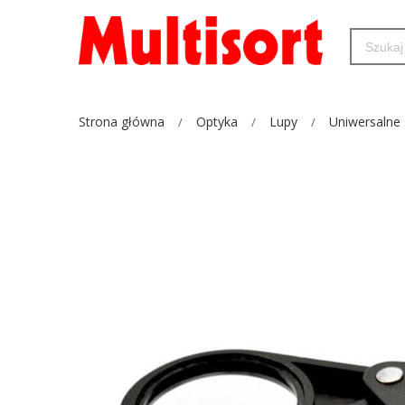
Strona główna
Optyka
Lupy
Uniwersalne
Przejdź
na
koniec
galerii