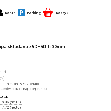
Konto
Parking
Koszyk
upa składana x5D+5D fi 30mm
0 zł
o)
tnich 30 dni: 9,50 zł brutto
zamówieniu co najmniej 10 szt.)
8,46
7,72