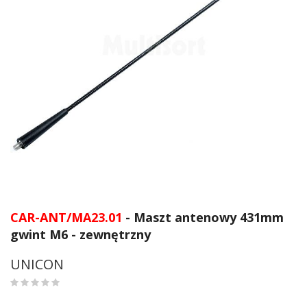
Przejdź
na
CAR-ANT/MA23.01
- Maszt antenowy 431mm
początek
gwint M6 - zewnętrzny
galerii
UNICON
0
%