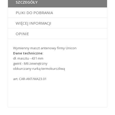
SZCZEGÓŁY
PLIKI DO POBRANIA
WIĘCEJ INFORMACJI
OPINIE
Wymienny maszt antenowy firmy Unicon
Dane techniczne:
dł. masztu - 431 mm
gwint - M6 zewnętrzny
obkurczany rurką termokurczliwą
art. CAR-ANT/MA23.01