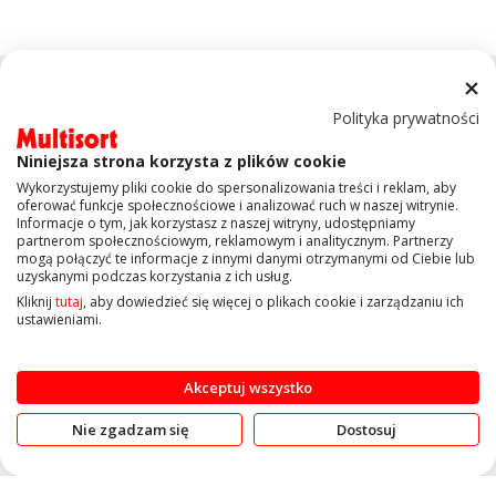
Polityka prywatności
Niniejsza strona korzysta z plików cookie
Wykorzystujemy pliki cookie do spersonalizowania treści i reklam, aby
KONTAKT
oferować funkcje społecznościowe i analizować ruch w naszej witrynie.
Informacje o tym, jak korzystasz z naszej witryny, udostępniamy
partnerom społecznościowym, reklamowym i analitycznym. Partnerzy
mogą połączyć te informacje z innymi danymi otrzymanymi od Ciebie lub
OBSŁUGA KLIENTA
uzyskanymi podczas korzystania z ich usług.
Kliknij
tutaj
, aby dowiedzieć się więcej o plikach cookie i zarządzaniu ich
ustawieniami.
INFORMACJE
Akceptuj wszystko
Copyright © 2019 Multisort.pl. Wszelkie prawa zastrzeżone
Nie zgadzam się
Dostosuj