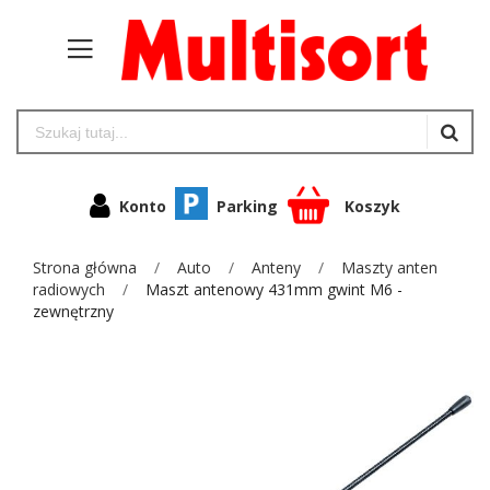
Konto
Parking
Koszyk
Strona główna
Auto
Anteny
Maszty anten
radiowych
Maszt antenowy 431mm gwint M6 -
zewnętrzny
Przejdź
na
koniec
galerii