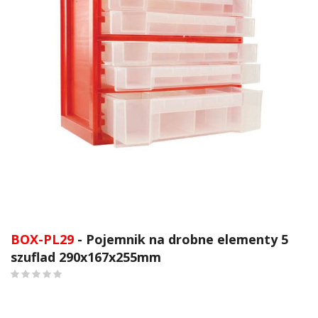
Przejdź
na
BOX-PL29
- Pojemnik na drobne elementy 5
początek
szuflad 290x167x255mm
galerii
0
%
of
100