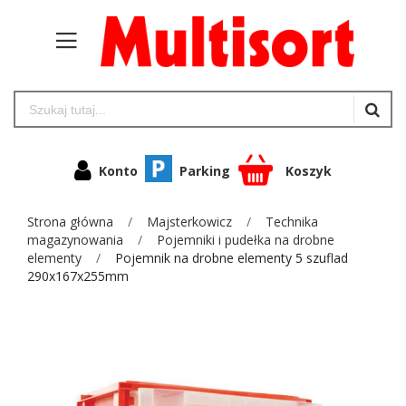
Konto
Parking
Koszyk
Strona główna
Majsterkowicz
Technika
magazynowania
Pojemniki i pudełka na drobne
elementy
Pojemnik na drobne elementy 5 szuflad
290x167x255mm
Przejdź
na
koniec
galerii