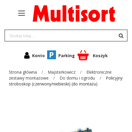
Konto
Parking
Koszyk
Strona główna
Majsterkowicz
Elektroniczne
zestawy montażowe
Do domu i ogrodu
Policyjny
stroboskop (czerwony/niebieski) (do montażu)
Przejdź
na
koniec
galerii