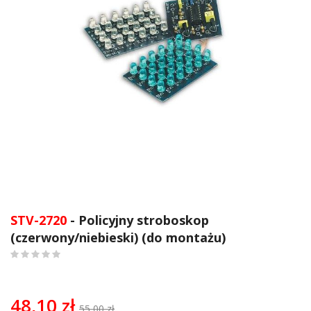
Przejdź
na
STV-2720
- Policyjny stroboskop
początek
(czerwony/niebieski) (do montażu)
galerii
0
%
of
100
48,10 zł
55,00 zł