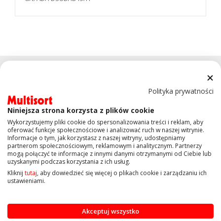
Polityka prywatności
Niniejsza strona korzysta z plików cookie
KONTAKT
Wykorzystujemy pliki cookie do spersonalizowania treści i reklam, aby
oferować funkcje społecznościowe i analizować ruch w naszej witrynie.
Informacje o tym, jak korzystasz z naszej witryny, udostępniamy
partnerom społecznościowym, reklamowym i analitycznym. Partnerzy
OBSŁUGA KLIENTA
mogą połączyć te informacje z innymi danymi otrzymanymi od Ciebie lub
uzyskanymi podczas korzystania z ich usług.
Kliknij
tutaj
, aby dowiedzieć się więcej o plikach cookie i zarządzaniu ich
INFORMACJE
ustawieniami.
Akceptuj wszystko
Copyright © 2019 Multisort.pl. Wszelkie prawa zastrzeżone