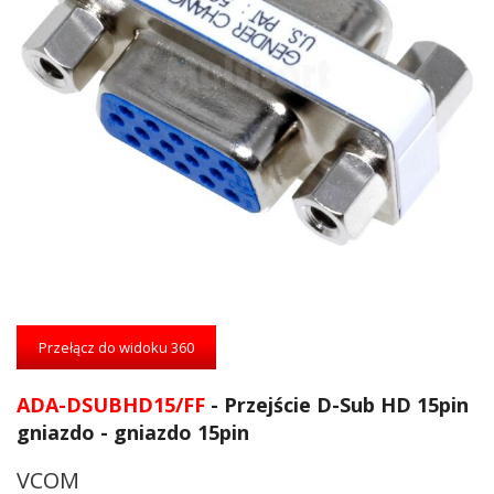
Przejdź
na
Przełącz do widoku 360
początek
galerii
ADA-DSUBHD15/FF
- Przejście D-Sub HD 15pin
gniazdo - gniazdo 15pin
VCOM