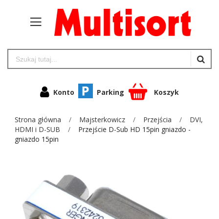
Konto
Parking
Koszyk
Strona główna
Majsterkowicz
Przejścia
DVI,
HDMI i D-SUB
Przejście D-Sub HD 15pin gniazdo -
gniazdo 15pin
Przejdź
na
koniec
galerii