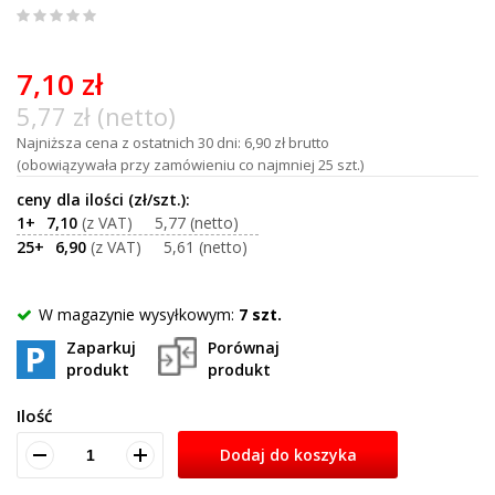
0
%
of
7,10 zł
100
5,77 zł (netto)
Najniższa cena z ostatnich 30 dni: 6,90 zł brutto
(obowiązywała przy zamówieniu co najmniej 25 szt.)
1+
7,10
5,77
25+
6,90
5,61
W magazynie wysyłkowym:
7 szt.
Zaparkuj
Porównaj
produkt
produkt
Ilość
Dodaj do koszyka