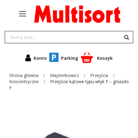
Konto
Parking
Koszyk
Strona główna
Majsterkowicz
Przejścia
Koncentryczne
Przejście kątowe typu wtyk F – gniazdo
F
Przejdź
na
koniec
galerii