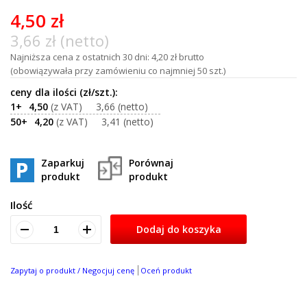
of
4,50 zł
100
3,66 zł (netto)
Najniższa cena z ostatnich 30 dni: 4,20 zł brutto
(obowiązywała przy zamówieniu co najmniej 50 szt.)
1+
4,50
3,66
50+
4,20
3,41
Zaparkuj
Porównaj
produkt
produkt
Ilość
Dodaj do koszyka
Zapytaj o produkt / Negocjuj cenę
Oceń produkt