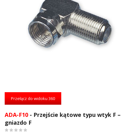
Przejdź
na
Przełącz do widoku 360
początek
galerii
ADA-F10
- Przejście kątowe typu wtyk F –
gniazdo F
0
%