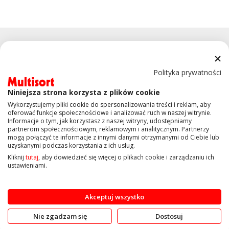
Polityka prywatności
Niniejsza strona korzysta z plików cookie
KONTAKT
Wykorzystujemy pliki cookie do spersonalizowania treści i reklam, aby
oferować funkcje społecznościowe i analizować ruch w naszej witrynie.
Informacje o tym, jak korzystasz z naszej witryny, udostępniamy
OBSŁUGA KLIENTA
partnerom społecznościowym, reklamowym i analitycznym. Partnerzy
mogą połączyć te informacje z innymi danymi otrzymanymi od Ciebie lub
uzyskanymi podczas korzystania z ich usług.
INFORMACJE
Kliknij
tutaj
, aby dowiedzieć się więcej o plikach cookie i zarządzaniu ich
ustawieniami.
Copyright © 2019 Multisort.pl. Wszelkie prawa zastrzeżone
Akceptuj wszystko
Nie zgadzam się
Dostosuj