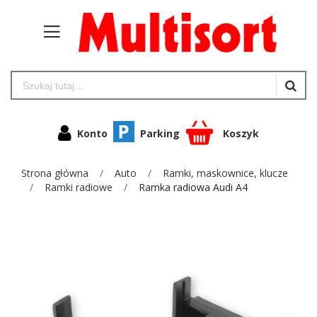
Konto
Parking
Koszyk
Strona główna
Auto
Ramki, maskownice, klucze
Ramki radiowe
Ramka radiowa Audi A4
Przejdź
na
koniec
galerii