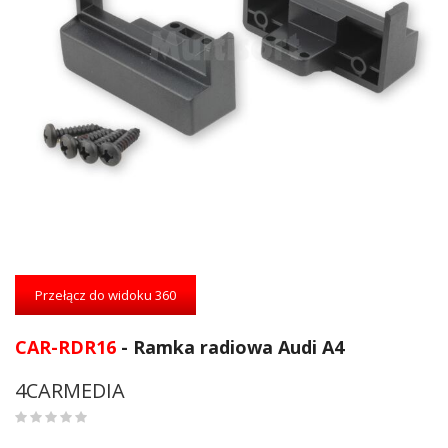
Przejdź
na
Przełącz do widoku 360
początek
galerii
CAR-RDR16
- Ramka radiowa Audi A4
4CARMEDIA
0
%