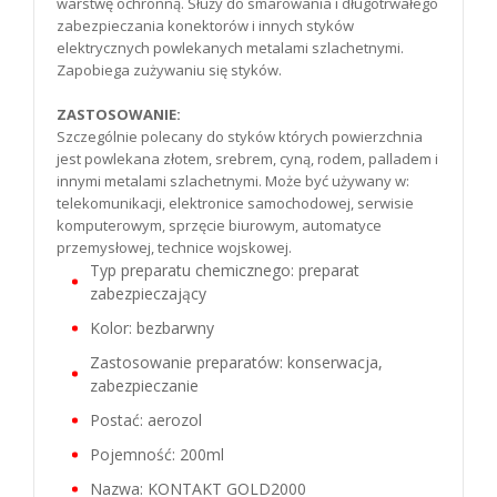
warstwę ochronną. Służy do smarowania i długotrwałego
zabezpieczania konektorów i innych styków
elektrycznych powlekanych metalami szlachetnymi.
Zapobiega zużywaniu się styków.
ZASTOSOWANIE:
Szczególnie polecany do styków których powierzchnia
jest powlekana złotem, srebrem, cyną, rodem, palladem i
innymi metalami szlachetnymi. Może być używany w:
telekomunikacji, elektronice samochodowej, serwisie
komputerowym, sprzęcie biurowym, automatyce
przemysłowej, technice wojskowej.
Typ preparatu chemicznego: preparat
zabezpieczający
Kolor: bezbarwny
Zastosowanie preparatów: konserwacja,
zabezpieczanie
Postać: aerozol
Pojemność: 200ml
Nazwa: KONTAKT GOLD2000