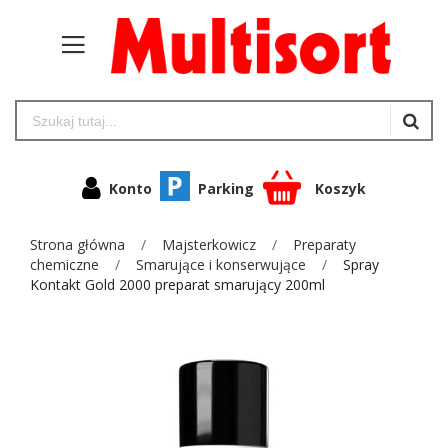
Konto
Parking
Koszyk
Strona główna
Majsterkowicz
Preparaty
chemiczne
Smarujące i konserwujące
Spray
Kontakt Gold 2000 preparat smarujący 200ml
Przejdź
na
koniec
galerii