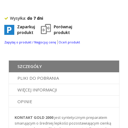
0
%
of
100
Wysyłka:
do 7 dni
Zaparkuj
Porównaj
produkt
produkt
Zapytaj o produkt / Negocjuj cenę
Oceń produkt
SZCZEGÓŁY
PLIKI DO POBRANIA
WIĘCEJ INFORMACJI
OPINIE
KONTAKT GOLD 2000
jest syntetycznym preparatem
smarującym o średniej lepkości pozostawiającym cienką