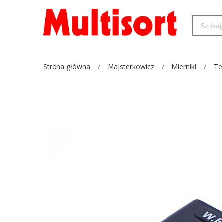
Strona główna
Majsterkowicz
Mierniki
Te
Przejdź
na
koniec
galerii