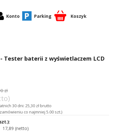
Konto
Parking
Koszyk
- Tester baterii z wyświetlaczem LCD
0 zł
tto)
tnich 30 dni: 25,30 zł brutto
amówieniu co najmniej 5.00 szt.)
17,89