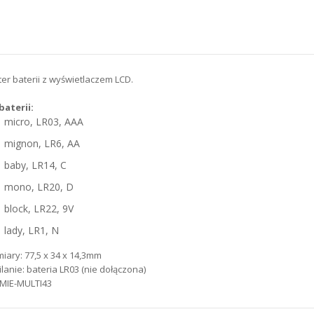
ter baterii z wyświetlaczem LCD.
baterii:
micro, LR03, AAA
mignon, LR6, AA
baby, LR14, C
mono, LR20, D
block, LR22, 9V
lady, LR1, N
iary: 77,5 x 34 x 14,3mm
ilanie: bateria LR03 (nie dołączona)
. MIE-MULTI43