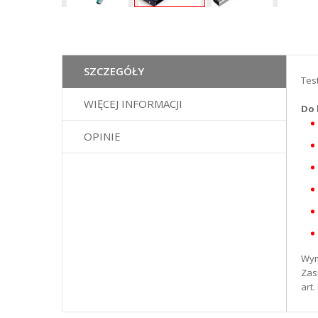
Przejdź
na
początek
SZCZEGÓŁY
Tes
galerii
WIĘCEJ INFORMACJI
Do 
OPINIE
Wym
Zas
art