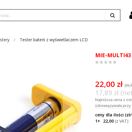
stery
Tester baterii z wyświetlaczem LCD
MIE-MULTI43
0
%
of
100
22,00 zł
29,9
17,89 zł (ne
Najniższa cena z osta
(obowiązywała przy z
1+
22,00