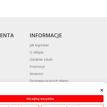
IENTA
INFORMACJE
Jak kupować
O sklepie
Ostatnie sztuki
Promocje
Nowości
Dostawa na koszt sklepu
y
Platforma ODR
Blog
Akceptuj wszystko