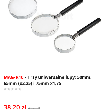
Przejdź
na
MAG-R10
- Trzy uniwersalne lupy: 50mm,
początek
65mm (x2.25) i 75mm x1,75
galerii
0
%
of
100
38,20 zł
43,20 zł