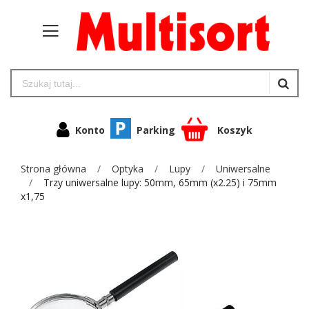
Konto
Parking
Koszyk
Strona główna
Optyka
Lupy
Uniwersalne
Trzy uniwersalne lupy: 50mm, 65mm (x2.25) i 75mm
x1,75
Przejdź
na
koniec
galerii