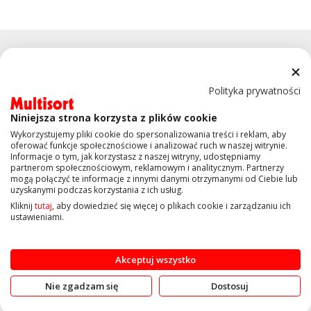
Polityka prywatności
Niniejsza strona korzysta z plików cookie
KONTAKT
Wykorzystujemy pliki cookie do spersonalizowania treści i reklam, aby
oferować funkcje społecznościowe i analizować ruch w naszej witrynie.
Informacje o tym, jak korzystasz z naszej witryny, udostępniamy
OBSŁUGA KLIENTA
partnerom społecznościowym, reklamowym i analitycznym. Partnerzy
mogą połączyć te informacje z innymi danymi otrzymanymi od Ciebie lub
uzyskanymi podczas korzystania z ich usług.
INFORMACJE
Kliknij
tutaj
, aby dowiedzieć się więcej o plikach cookie i zarządzaniu ich
ustawieniami.
Copyright © 2019 Multisort.pl. Wszelkie prawa zastrzeżone
Akceptuj wszystko
Nie zgadzam się
Dostosuj