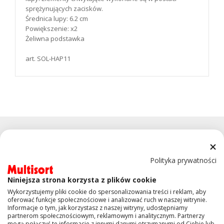
sprężynujących zacisków.
Średnica lupy: 6.2 cm
Powiększenie: x2
Żeliwna podstawka
art. SOL-HAP11
Polityka prywatności
Niniejsza strona korzysta z plików cookie
KONTAKT
Wykorzystujemy pliki cookie do spersonalizowania treści i reklam, aby
oferować funkcje społecznościowe i analizować ruch w naszej witrynie.
Informacje o tym, jak korzystasz z naszej witryny, udostępniamy
OBSŁUGA KLIENTA
partnerom społecznościowym, reklamowym i analitycznym. Partnerzy
mogą połączyć te informacje z innymi danymi otrzymanymi od Ciebie lub