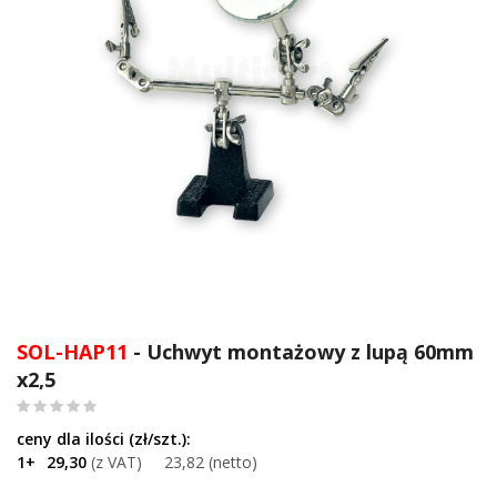
Przejdź
na
SOL-HAP11
- Uchwyt montażowy z lupą 60mm
początek
x2,5
galerii
0
%
of
1+
29,30
23,82
100