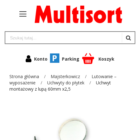
Konto
Parking
Koszyk
Strona główna
Majsterkowicz
Lutowanie –
wyposażenie
Uchwyty do płytek
Uchwyt
montażowy z lupą 60mm x2,5
Przejdź
na
koniec
galerii