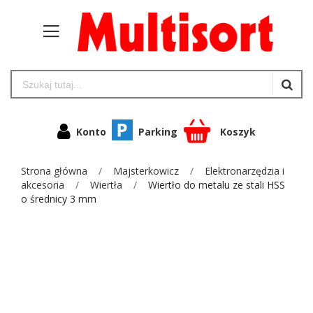
Konto
Parking
Koszyk
Strona główna
Majsterkowicz
Elektronarzędzia i
akcesoria
Wiertła
Wiertło do metalu ze stali HSS
o średnicy 3 mm
Przejdź
na
koniec
galerii