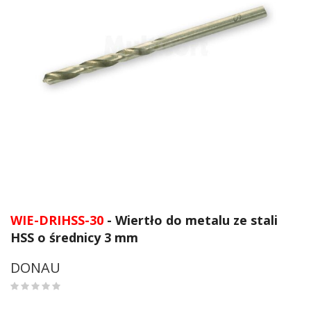
Przejdź
na
WIE-DRIHSS-30
- Wiertło do metalu ze stali
początek
HSS o średnicy 3 mm
galerii
DONAU
0
%