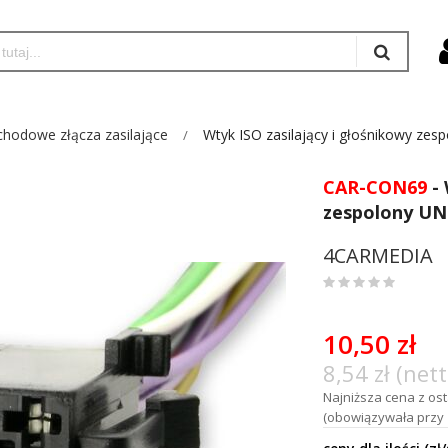
hodowe złącza zasilające
Wtyk ISO zasilający i głośnikowy zes
CAR-CON69
- 
zespolony UN
4CARMEDIA
0
%
of
10,50 zł
100
8,54 zł (nett
Najniższa cena z osta
(obowiązywała przy 