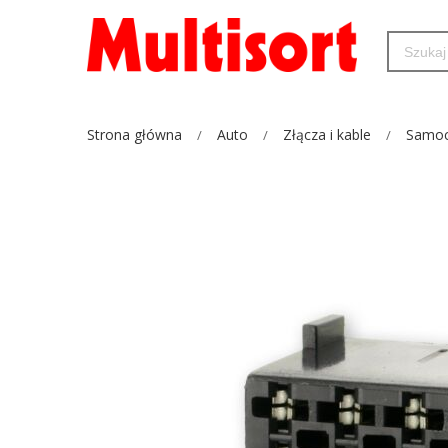
Strona główna
Auto
Złącza i kable
Samoc
Przejdź
na
koniec
galerii