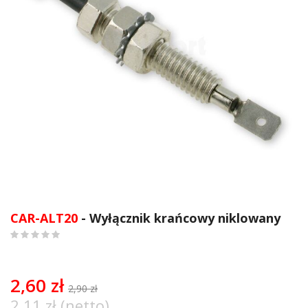
Przejdź
na
CAR-ALT20
- Wyłącznik krańcowy niklowany
początek
galerii
0
%
of
100
2,60 zł
2,90 zł
2,11 zł (netto)