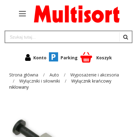
Konto
Parking
Koszyk
Strona główna
Auto
Wyposażenie i akcesoria
Wyłączniki i siłowniki
Wyłącznik krańcowy
niklowany
Przejdź
na
koniec
galerii