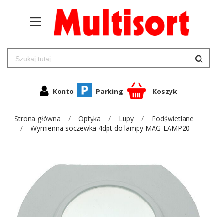
Konto
Parking
Koszyk
Strona główna
Optyka
Lupy
Podświetlane
Wymienna soczewka 4dpt do lampy MAG-LAMP20
Przejdź
na
koniec
galerii