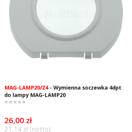
Przejdź
na
MAG-LAMP20/Z4
- Wymienna soczewka 4dpt
początek
do lampy MAG-LAMP20
galerii
0
%
of
26,00 zł
100
21,14 zł (netto)