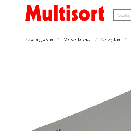
Strona główna
Majsterkowicz
Narzędzia
Przejdź
na
koniec
galerii