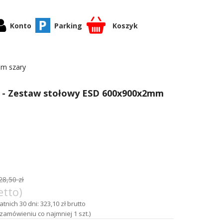
Konto
Parking
Koszyk
m szary
- Zestaw stołowy ESD 600x900x2mm
28,50 zł
etto)
tnich 30 dni: 323,10 zł brutto
zamówieniu co najmniej 1 szt.)