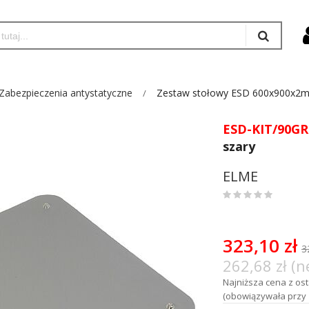
Zabezpieczenia antystatyczne
Zestaw stołowy ESD 600x900x2m
ESD-KIT/90GR
szary
ELME
0
%
of
100
323,10 zł
3
262,68 zł (n
Najniższa cena z osta
(obowiązywała przy 