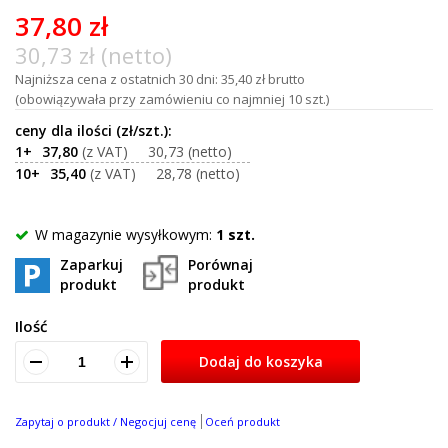
of
37,80 zł
100
30,73 zł (netto)
Najniższa cena z ostatnich 30 dni: 35,40 zł brutto
(obowiązywała przy zamówieniu co najmniej 10 szt.)
1+
37,80
30,73
10+
35,40
28,78
W magazynie wysyłkowym:
1 szt.
Zaparkuj
Porównaj
produkt
produkt
Ilość
Dodaj do koszyka
Zapytaj o produkt / Negocjuj cenę
Oceń produkt