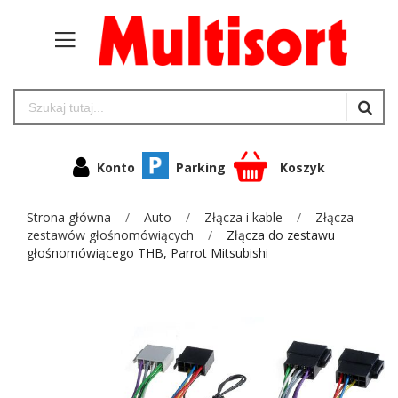
Konto
Parking
Koszyk
Strona główna
Auto
Złącza i kable
Złącza
zestawów głośnomówiących
Złącza do zestawu
głośnomówiącego THB, Parrot Mitsubishi
Przejdź
na
koniec
galerii