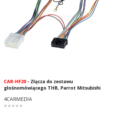
Przejdź
na
CAR-HF20
- Złącza do zestawu
początek
głośnomówiącego THB, Parrot Mitsubishi
galerii
4CARMEDIA
0
%