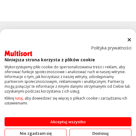
Polityka prywatności
Niniejsza strona korzysta z plików cookie
KONTAKT
Wykorzystujemy pliki cookie do spersonalizowania treści i reklam, aby
oferować funkcje społecznościowe i analizować ruch w naszej witrynie.
Informacje o tym, jak korzystasz z naszej witryny, udostępniamy
OBSŁUGA KLIENTA
partnerom społecznościowym, reklamowym i analitycznym. Partnerzy
mogą połączyć te informacje z innymi danymi otrzymanymi od Ciebie lub
uzyskanymi podczas korzystania z ich usług.
INFORMACJE
Kliknij
tutaj
, aby dowiedzieć się więcej o plikach cookie i zarządzaniu ich
ustawieniami.
Copyright © 2019 Multisort.pl. Wszelkie prawa zastrzeżone
Akceptuj wszystko
Nie zgadzam się
Dostosuj