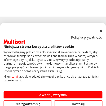
Polityka prywatności
Niniejsza strona korzysta z plików cookie
KONTAKT
Wykorzystujemy pliki cookie do spersonalizowania treści i reklam, aby
oferować funkcje społecznościowe i analizować ruch w naszej witrynie.
Informacje o tym, jak korzystasz z naszej witryny, udostępniamy
OBSŁUGA KLIENTA
partnerom społecznościowym, reklamowym i analitycznym. Partnerzy
mogą połączyć te informacje z innymi danymi otrzymanymi od Ciebie lub
uzyskanymi podczas korzystania z ich usług.
INFORMACJE
Kliknij
tutaj
, aby dowiedzieć się więcej o plikach cookie i zarządzaniu ich
ustawieniami.
Copyright © 2019 Multisort.pl. Wszelkie prawa zastrzeżone
Akceptuj wszystko
Nie zgadzam się
Dostosuj