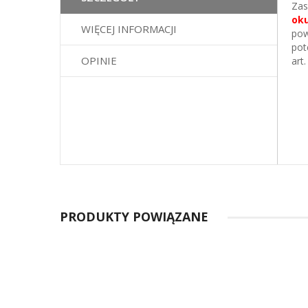
Zas
galerii
oku
WIĘCEJ INFORMACJI
pow
pot
OPINIE
art
PRODUKTY POWIĄZANE