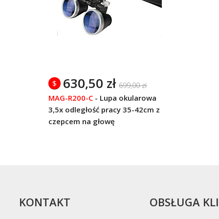
630,50 zł
$
699,00 zł
MAG-R200-C
-
Lupa okularowa
3,5x odległość pracy 35-42cm z
czepcem na głowę
KONTAKT
OBSŁUGA KL