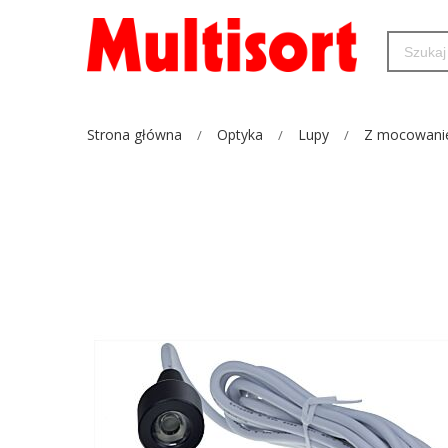
Strona główna
Optyka
Lupy
Z mocowani
Przejdź
na
koniec
galerii