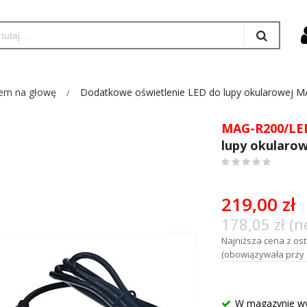
em na głowę
Dodatkowe oświetlenie LED do lupy okularowej 
MAG-R200/LE
lupy okularo
0
%
of
219,00 zł
100
178,05 zł (n
Najniższa cena z osta
(obowiązywała przy z
W magazynie w