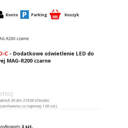
Konto
Parking
Koszyk
MAG-R200 czarne
D-C
- Dodatkowe oświetlenie LED do
wej MAG-R200 czarne
etto)
tnich 30 dni: 219,00 zł brutto
amówieniu co najmniej 1.00 szt.)
ysyłkowym:
3 szt.